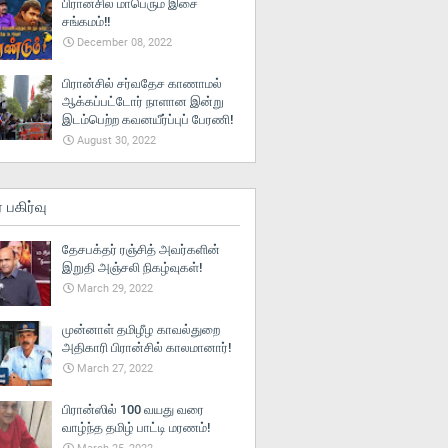
பிரான்சில் மாபெரும் இசை
சங்கமம்!!
December 08, 2022
பிரான்சில் சர்வதேச காணாமல்
ஆக்கப்பட்டோர் நாளான இன்று
இடம்பெற்ற கவனயீர்ப்புப் பேரணி!
August 30, 2022
் பகிர்வு
தேசபக்தர் ரஞ்சித் அவர்களின்
இறுதி அஞ்சலி நிகழ்வுகள்!
March 29, 2022
முன்னாள் தமிழீழ காவல்துறை
அதிகாரி பிரான்சில் காலமானார்!
March 27, 2022
பிரான்ஸில் 100 வயது வரை
வாழ்ந்த தமிழ் பாட்டி மரணம்!