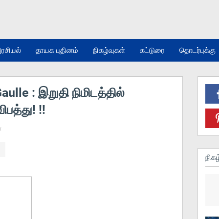
ரசியல்
தாயக புதினம்
நிகழ்வுகள்
கட்டுரை
தொடர்புக்கு
lle : இறுதி நிமிடத்தில்
ிபத்து! !!
்
நிகழ