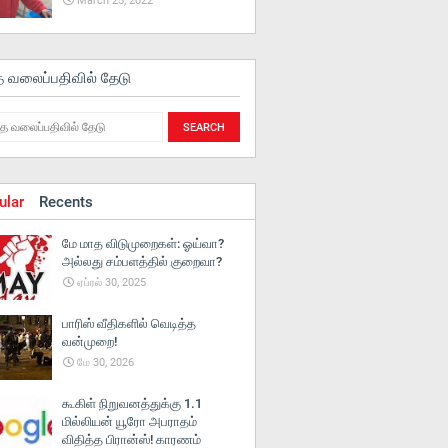
March 25, 2022
த வலைப்பதிவில் தேடு
ular
Recents
மே மாத விடுமுறைகள்: ஓய்வா?
அல்லது சம்பளத்தில் குறைவா?
ஏப்ரல் 30, 2025
பாரிஸ் வீதிகளில் வெடித்த
வன்முறை!
மே 30, 2026
கூகிள் நிறுவனத்துக்கு 1.1
மில்லியன் யூரோ அபராதம்
விதித்த பிரான்ஸ்! காரணம்