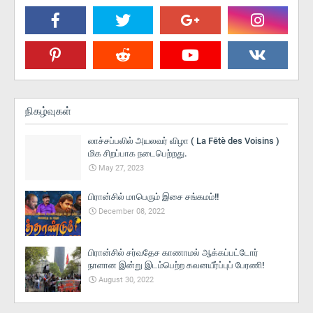
நிகழ்வுகள்
லாச்சப்பலில் அயலவர் விழா ( La Fētè des Voisins )
மிக சிறப்பாக நடைபெற்றது.
May 27, 2023
பிரான்சில் மாபெரும் இசை சங்கமம்!!
December 08, 2022
பிரான்சில் சர்வதேச காணாமல் ஆக்கப்பட்டோர்
நாளான இன்று இடம்பெற்ற கவனயீர்ப்புப் பேரணி!
August 30, 2022