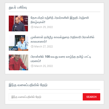
துயர் பகிர்வு
தேசபக்தர் ரஞ்சித் அவர்களின் இறுதி அஞ்சலி
நிகழ்வுகள்!
March 29, 2022
முன்னாள் தமிழீழ காவல்துறை அதிகாரி பிரான்சில்
காலமானார்!
March 27, 2022
பிரான்ஸில் 100 வயது வரை வாழ்ந்த தமிழ் பாட்டி
மரணம்!
March 25, 2022
இந்த வலைப்பதிவில் தேடு