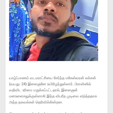
யாழ்ப்பாணம் வடமராட்சியை சேர்ந்த மகேஸ்வரன் லக்சன்
(வயது- 24) இளைஞனே உயிரிழந்துள்ளார். பிரான்ஸில்
வதிவிட உரிமை மறுக்கப்பட்டதால், இளைஞன்
மனஉளைசலுக்குள்ளாகி இந்த விபரீத முடிவை எடுத்ததாக
அந்த தகவல்கள் தெரிவிக்கின்றன.