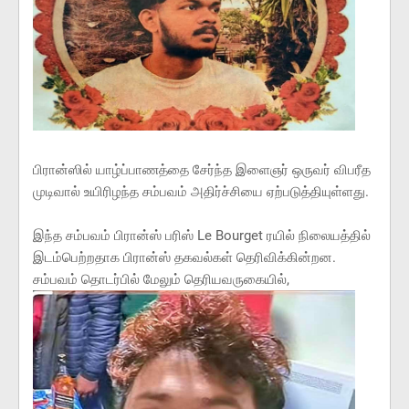
பிரான்ஸில் யாழ்ப்பாணத்தை சேர்ந்த இளைஞர் ஒருவர் விபரீத
முடிவால் உயிரிழந்த சம்பவம் அதிர்ச்சியை ஏற்படுத்தியுள்ளது.
இந்த சம்பவம் பிரான்ஸ் பரிஸ் Le Bourget ரயில் நிலையத்தில்
இடம்பெற்றதாக பிரான்ஸ் தகவல்கள் தெரிவிக்கின்றன.
சம்பவம் தொடர்பில் மேலும் தெரியவருகையில்,