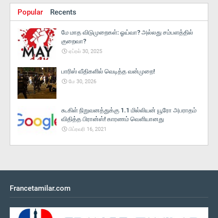
Popular
Recents
மே மாத விடுமுறைகள்: ஓய்வா? அல்லது சம்பளத்தில்
குறைவா?
ஏப்ரல் 30, 2025
பாரிஸ் வீதிகளில் வெடித்த வன்முறை!
மே 30, 2026
கூகிள் நிறுவனத்துக்கு 1.1 மில்லியன் யூரோ அபராதம்
விதித்த பிரான்ஸ்! காரணம் வெளியானது
பிப்ரவரி 16, 2021
Francetamilar.com