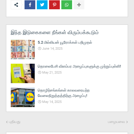
இந்த இடுகைகளை நீங்கள் விரும்பக்கூடும்
5.2 மில்லியன் யூரோக்கள் பறிமுதல்
June 14, 2025
தொலைபேசி விளம்பர அழைப்புகளுக்கு முற்றுப்புள்ளி!
May 21, 2025
தொழிற்சங்கங்கள் காலவரையற்ற
வேலைநிறுத்தத்திற்கு அழைப்பு!
May 14, 2025
புதியது
பழையவை