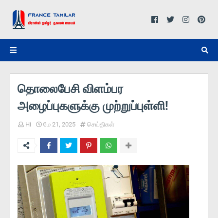
தொலைபேசி விளம்பர
அழைப்புகளுக்கு முற்றுப்புள்ளி!
Hi
மே 21, 2025
செய்திகள்