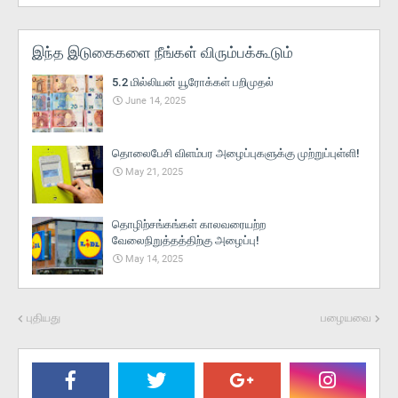
இந்த இடுகைகளை நீங்கள் விரும்பக்கூடும்
5.2 மில்லியன் யூரோக்கள் பறிமுதல்
June 14, 2025
தொலைபேசி விளம்பர அழைப்புகளுக்கு முற்றுப்புள்ளி!
May 21, 2025
தொழிற்சங்கங்கள் காலவரையற்ற
வேலைநிறுத்தத்திற்கு அழைப்பு!
May 14, 2025
புதியது
பழையவை