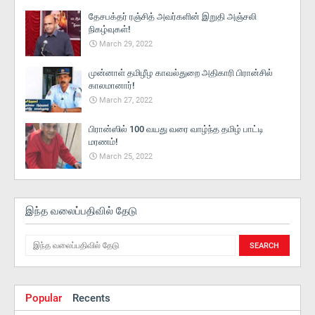
தேசபக்தர் ரஞ்சித் அவர்களின் இறுதி அஞ்சலி
நிகழ்வுகள்!
March 29, 2022
முன்னாள் தமிழீழ காவல்துறை அதிகாரி பிரான்சில்
காலமானார்!
March 27, 2022
பிரான்ஸில் 100 வயது வரை வாழ்ந்த தமிழ் பாட்டி
மரணம்!
March 25, 2022
இந்த வலைப்பதிவில் தேடு
Popular
Recents