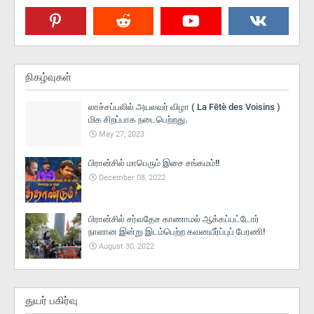
நிகழ்வுகள்
லாச்சப்பலில் அயலவர் விழா ( La Fētè des Voisins )
மிக சிறப்பாக நடைபெற்றது.
May 27, 2023
பிரான்சில் மாபெரும் இசை சங்கமம்!!
December 08, 2022
பிரான்சில் சர்வதேச காணாமல் ஆக்கப்பட்டோர்
நாளான இன்று இடம்பெற்ற கவனயீர்ப்புப் பேரணி!
August 30, 2022
துயர் பகிர்வு