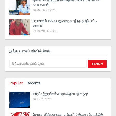
முன்னாள் தமிழீழ காவல்துறை அதிகாரி பிரான்சில்
காலமானார்!
March 27, 2022
பிரான்ஸில் 100 வயது வரை வாழ்ந்த தமிழ் பாட்டி
மரணம்!
March 25, 2022
இந்த வலைப்பதிவில் தேடு
Popular
Recents
எரிநட்சத்திரங்கள் விழும் அதிசய நிகழ்வு!
மே 31, 2026
மே மாத விடுமுறைகள்: ஓய்வா? அல்லது சம்பளத்தில்