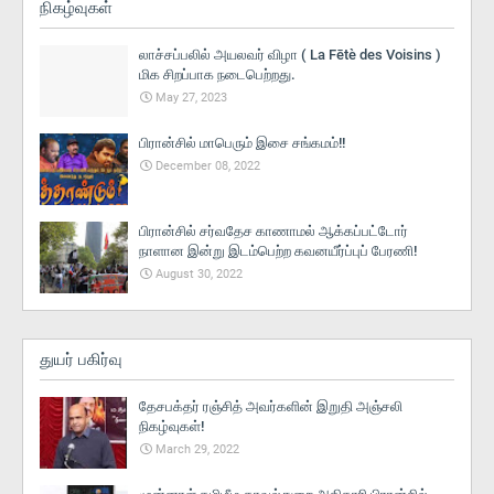
நிகழ்வுகள்
லாச்சப்பலில் அயலவர் விழா ( La Fētè des Voisins )
மிக சிறப்பாக நடைபெற்றது.
May 27, 2023
பிரான்சில் மாபெரும் இசை சங்கமம்!!
December 08, 2022
பிரான்சில் சர்வதேச காணாமல் ஆக்கப்பட்டோர்
நாளான இன்று இடம்பெற்ற கவனயீர்ப்புப் பேரணி!
August 30, 2022
துயர் பகிர்வு
தேசபக்தர் ரஞ்சித் அவர்களின் இறுதி அஞ்சலி
நிகழ்வுகள்!
March 29, 2022