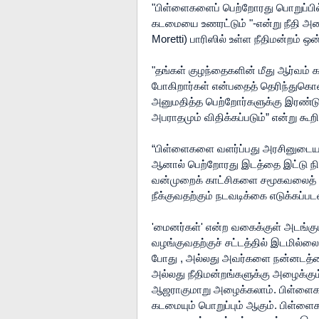
"பிள்ளைகளைப் பெற்றோரது பொறுப்பில்
கடமையை உணரட்டும் "-என்று நீதி அமை
Moretti) பாரிஸில் உள்ள நீதிமன்றம் ஒ
"தங்கள் குழந்தைகளின் மீது ஆர்வம் கா
போகிறார்கள் என்பதைத் தெரிந்துகொண்ட
அனுமதித்த பெற்றோர்களுக்கு இரண்ட
அபராதமும் விதிக்கப்படும்” என்று கூ
“பிள்ளைகளை வளர்ப்பது அரசினுடைய பொ
ஆனால் பெற்றோரது இடத்தை இட்டு நிரப்ப 
வன்முறைக் காட்சிகளை சமூகவலைத்
நீக்குவதற்கும் நடவடிக்கை எடுக்கப்படவ
'மைனர்கள்' என்ற வகைக்குள் அடங்கு
வழங்குவதற்குச் சட்டத்தில் இடமில்லை
போது , அல்லது அவர்களை நன்னடத்த
அல்லது நீதிமன்றங்களுக்கு அழைக்கு
ஆஜராகுமாறு அழைக்கலாம். பிள்ளைக
கடமையும் பொறுப்பும் ஆகும். பிள்ளைக