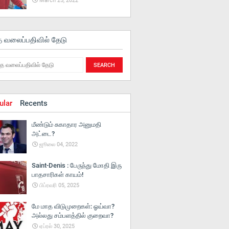
March 25, 2022
த வலைப்பதிவில் தேடு
ular
Recents
மீண்டும் சுகாதார அனுமதி
அட்டை?
ஜூலை 04, 2022
Saint-Denis : பேருந்து மோதி இரு
பாதசாரிகள் காயம்!
பிப்ரவரி 05, 2025
மே மாத விடுமுறைகள்: ஓய்வா?
அல்லது சம்பளத்தில் குறைவா?
ஏப்ரல் 30, 2025