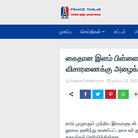
முகப்பு
செய்திகள்
சட்டம்
அ
கைதான இளம் பிள்ளைக
விசாரணைக்கு அழைக்க
FranceTamilar.com
ஜூலை 02, 202
நாடு முழுவதும் முந்திய இரவுகளுடன்
ஓரளவு தணிந்து காணப்பட்டதாக உள் 
தகவல்கள் தெரிவிக்கின்றன. 