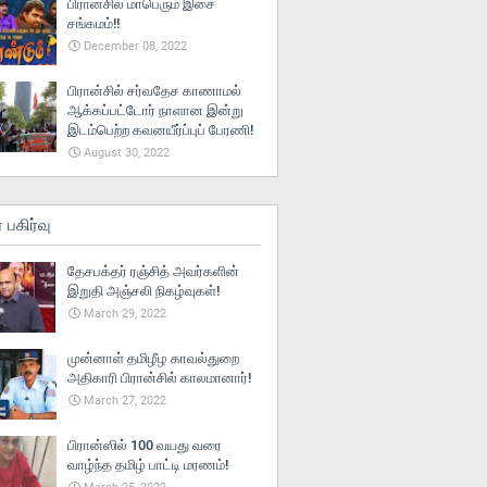
பிரான்சில் மாபெரும் இசை
சங்கமம்!!
December 08, 2022
பிரான்சில் சர்வதேச காணாமல்
ஆக்கப்பட்டோர் நாளான இன்று
இடம்பெற்ற கவனயீர்ப்புப் பேரணி!
August 30, 2022
் பகிர்வு
தேசபக்தர் ரஞ்சித் அவர்களின்
இறுதி அஞ்சலி நிகழ்வுகள்!
March 29, 2022
முன்னாள் தமிழீழ காவல்துறை
அதிகாரி பிரான்சில் காலமானார்!
March 27, 2022
பிரான்ஸில் 100 வயது வரை
வாழ்ந்த தமிழ் பாட்டி மரணம்!