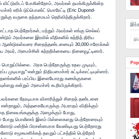
 விட்டுவிடப் போகின்றோம். அவர்கள் தமக்கிருக்கின்ற 
ச்சர் எரிக் டுப்பொண்ட் மொரேட்டி (Eric Dupond-
ன்றுக்கு வருகை தந்தசமயம் தெரிவித்திருக்கிறார்.
இந்
ட்டாத பெற்றோர்கள், மற்றும் அவர்கள் எங்கு செல்லப் 
ும் அவர்களை இரவில் வீதிகளில் சுற்றித் திரிய 
ு ஆண்டுகள்வரை சிறைத்தண்டனையும் 30,000 ஈரோக்கள் 
றிய அவர், அமைச்சின் சுற்றறிக்கையை நினைவூட்டினார்.  
Pop
றுப்பில்லை.  அரசு பெற்றோருக்கு உதவ முடியும், 
முடியாது”-என்றும் நிதியமைச்சர் சுட்டிக்காட்டியுள்ளார். 
 தளங்களில் பரப்பிய இளையோரது கணக்குகளை 
ுள்ளது என்றும் அமைச்சர் கூறியிருக்கிறார். 
பவர்களை நேரடியாக விசாரித்துச் சிறைத் தண்டனை 
 என்றாலும், அத்தகையோருக்கு அபராதம் விதிக்கும் 
ை நிலையங்களுக்கு அழைக்கும் போது, 
ம் போது பொலீஸார் இளம் பிள்ளைகளது பெற்றோரையும் 
ளோடு மன்றில் பிரசன்னமாக வேண்டியது பெற்றோரது 
ளோடு சமூகமளிக்கத் தவறும் பட்சத்தில் பெற்றோர் 