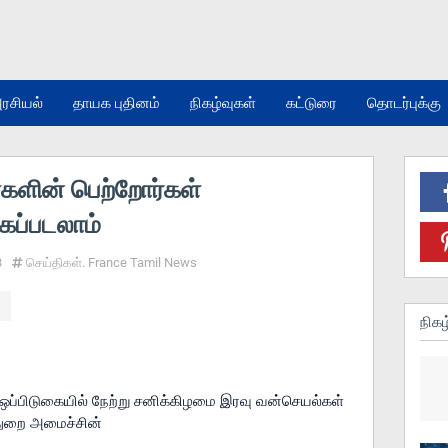
ரசியல்
தாயக புதினம்
நிகழ்வுகள்
கட்டுரை
தொடர்புக்கு
ளின் பெற்றோர்கள்
ப்படலாம்
3
செய்திகள். France Tamil News
நிகழ
 ஒப்பிடுகையில் நேற்று சனிக்கிழமை இரவு வன்செயல்கள் 
துறை அமைச்சின் 