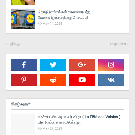
தொழிற்சங்கங்கள் காலவரையற்ற
வேலைநிறுத்தத்திற்கு அழைப்பு!
May 14, 2025
புதியது
பழையவை
நிகழ்வுகள்
லாச்சப்பலில் அயலவர் விழா ( La Fētè des Voisins )
மிக சிறப்பாக நடைபெற்றது.
May 27, 2023