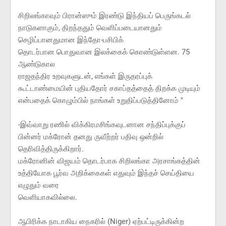
சிறிலங்காவும் பிரான்ஸும் இரண்டு இந்தியப் பெருங்கடல்
நாடுகளாகும், திறந்ததும் வெளிப்படையானதும்
செழிப்பானதுமான இந்தோ-பசிபிக்
தொடர்பான பொதுவான இலக்கைக் கொண்டுள்ளன. 75
ஆண்டுகால
ராஜதந்திர உறவுகளுடன், எங்கள் இருதரப்புக்
கூட்டாண்மையின் புதியதோர் சகாப்தத்தைத் திறக்க முடியும்
என்பதைக் கொழும்பில் நாங்கள் உறுதிப்படுத்தினோம் "
-இவ்வாறு ரணில் விக்கிரமசிங்கவுடனான சந்திப்புக்குப்
பின்னர் மக்ரோன் தனது ருவீற்றர் பதிவு ஒன்றில்
தெரிவித்திருக்கிறார்.
மக்ரோனின் விஜயம் தொடர்பாக சிறிலங்கா அரசாங்கத்தின்
உத்தியோக பூர்வ அறிக்கைகள் எதுவும் இந்தச் செய்தியை
எழுதும் வரை
வெளியாகவில்லை.
ஆபிரிக்க நாடாகிய நைகரில் (Niger) ஏற்பட்டிருக்கின்ற