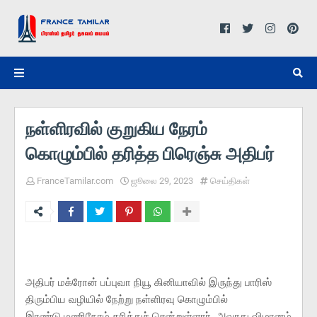
நள்ளிரவில் குறுகிய நேரம்
கொழும்பில் தரித்த பிரெஞ்சு அதிபர்
FranceTamilar.com
ஜூலை 29, 2023
செய்திகள்
அதிபர் மக்ரோன் பப்புவா நியூ கினியாவில் இருந்து பாரிஸ்
திரும்பிய வழியில் நேற்று நள்ளிரவு கொழும்பில்
இரண்டு மணிநேரம் தரித்துச் சென்றுள்ளார். அவரது விமானம்