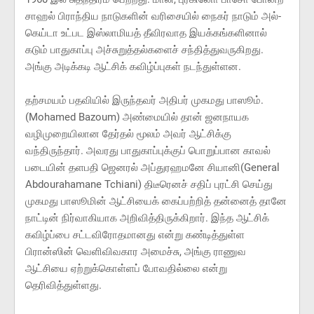
சாஹல் பிராந்திய நாடுகளின் வரிசையில் நைகர் நாடும் அல்-
கெய்டா உட்பட இஸ்லாமியத் தீவிரவாத இயக்கங்களினால்
கடும் பாதுகாப்பு அச்சுறுத்தல்களைச் சந்தித்துவருகிறது.
அங்கு அடிக்கடி ஆட்சிக் கவிழ்ப்புகள் நடந்துள்ளன.
தற்சமயம் பதவியில் இருந்தவர் அதிபர் முகமது பாஸூம்.
(Mohamed Bazoum) அண்மையில் தான் ஜனநாயக
வழிமுறையிலான தேர்தல் மூலம் அவர் ஆட்சிக்கு
வந்திருந்தார். அவரது பாதுகாப்புக்குப் பொறுப்பான காவல்
படையின் தளபதி ஜெனரல் அப்துரஹமனே சியானி(General
Abdourahamane Tchiani) திடீரெனச் சதிப் புரட்சி செய்து
முகமது பாஸூமின் ஆட்சியைக் கைப்பற்றித் தன்னைத் தானே
நாட்டின் நிர்வாகியாக அறிவித்திருக்கிறார். இந்த ஆட்சிக்
கவிழ்ப்பை சட்டவிரோதமானது என்று கண்டித்துள்ள
பிரான்ஸின் வெளிவிவகார அமைச்சு, அங்கு ராணுவ
ஆட்சியை ஏற்றுக்கொள்ளப் போவதில்லை என்று
தெரிவித்துள்ளது.