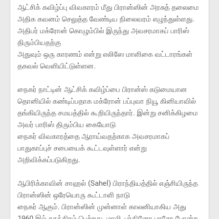
ஆட்சிக் கவிழ்ப்பு விவகாரம் மீது பிரான்ஸின் அரசுத் தலைமை
அதிக கவனம் செலுத்த வேண்டிய நிலைவரம் எழுந்துள்ளது.
அதிபர் மக்ரோன் கொழும்பில் இருந்து அவசரமாகப் பாரிஸ்
திரும்பியதற்கு
அதுவும் ஒரு காரணம் என்று எலிஸே மாளிகை வட்டாரங்கள்
தகவல் வெளியிட்டுள்ளன.
நைகர் நாட்டின் ஆட்சிக் கவிழ்ப்பை பிரான்ஸ் கடுமையான
தொனியில் கண்டிப்பதாக மக்ரோன் பப்புவா நியூ கினியாவில்
தங்கியிருந்த சமயத்தில் கூறியிருந்தார். இன்று சனிக்கிழமை
அவர் பாரிஸ் திரும்பிய கையோடு
நைகர் விவகாரத்தை ஆராய்வதற்காக அவசரமாகப்
பாதுகாப்புச் சபையைக் கூட்டவுள்ளார் என்று
அறிவிக்கப்படுகிறது.
ஆபிரிக்காவின் சாஹல் (Sahel) பிராந்தியத்தில் எஞ்சியிருந்த
பிரான்ஸின் ஒரேயொரு கூட்டாளி நாடு
நைகர் ஆகும். பிரான்ஸின் முன்னாள் காலனியாகிய அது
1960 இல் சுதந்திரம் பெற்றது. மாலி, புர்கினோ பாசோ போன்ற