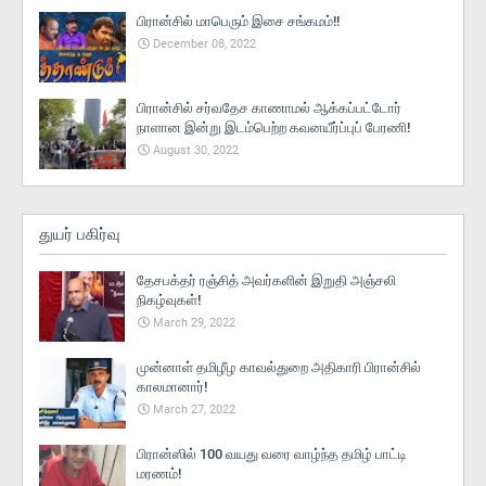
பிரான்சில் மாபெரும் இசை சங்கமம்!!
December 08, 2022
பிரான்சில் சர்வதேச காணாமல் ஆக்கப்பட்டோர்
நாளான இன்று இடம்பெற்ற கவனயீர்ப்புப் பேரணி!
August 30, 2022
துயர் பகிர்வு
தேசபக்தர் ரஞ்சித் அவர்களின் இறுதி அஞ்சலி
நிகழ்வுகள்!
March 29, 2022
முன்னாள் தமிழீழ காவல்துறை அதிகாரி பிரான்சில்
காலமானார்!
March 27, 2022
பிரான்ஸில் 100 வயது வரை வாழ்ந்த தமிழ் பாட்டி
மரணம்!