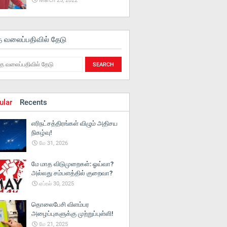
March 25, 2022
த வலைப்பதிவில் தேடு
ular
Recents
எரிநட்சத்திரங்கள் விழும் அதிசய
நிகழ்வு!
மே 31, 2026
மே மாத விடுமுறைகள்: ஓய்வா?
அல்லது சம்பளத்தில் குறைவா?
ஏப்ரல் 30, 2025
தொலைபேசி விளம்பர
அழைப்புகளுக்கு முற்றுப்புள்ளி!
மே 21, 2025