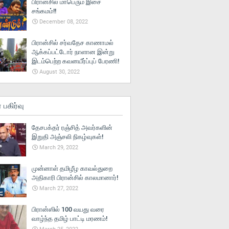
பிரான்சில் மாபெரும் இசை
சங்கமம்!!
December 08, 2022
பிரான்சில் சர்வதேச காணாமல்
ஆக்கப்பட்டோர் நாளான இன்று
இடம்பெற்ற கவனயீர்ப்புப் பேரணி!
August 30, 2022
் பகிர்வு
தேசபக்தர் ரஞ்சித் அவர்களின்
இறுதி அஞ்சலி நிகழ்வுகள்!
March 29, 2022
முன்னாள் தமிழீழ காவல்துறை
அதிகாரி பிரான்சில் காலமானார்!
March 27, 2022
பிரான்ஸில் 100 வயது வரை
வாழ்ந்த தமிழ் பாட்டி மரணம்!