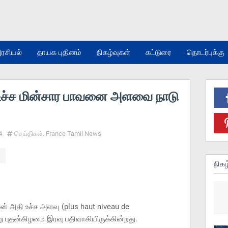
ரசியல்
தாயக புதினம்
நிகழ்வுகள்
கட்டுரை
தொடர்புக்கு
ி உச்ச மின்சார பாவனை அளவை நாடு
4
செய்திகள். France Tamil News
நிகழ
ன் அதி உச்ச அளவு (plus haut niveau de
ு புதன்கிழமை இரவு பதிவாகியிருக்கின்றது.