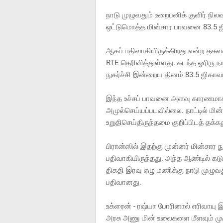
நாடு முழுவதும் உறைபனிக் குளிர் நி
ஒட்டுமொத்த மின்சார பாவனை 83.5 ஜி
ஆகப் பதிவாகியிருக்கிறது என்ற த
RTE தெரிவித்துள்ளது. கடந்த ஓரிரு 
நுகர்ச்சி இன்றைய தினம் 83.5 ஜிகாவ
இந்த உச்சப் பாவனை அளவு காரணமாக ந
அமுல்செய்யப்படவில்லை. நாட்டில் மி
உறுதிசெய்திருந்தமை குறிப்பிடத் தக்கத
பிரான்ஸில் இதற்கு முன்னர் மின்சார
பதிவாகியிருந்தது. அந்த ஆண்டில் கடு
திகதி இரவு ஏழு மணிக்கு நாடு முழு
பதிவானது.
உக்ரைன் - ரஷ்யா போரினால் எரிவாயு இ
அரசு அணு மின் உலைகளை மீளவும் முழு 