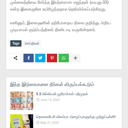
முல்லைத்தீவை சேர்ந்த இரத்னராசா சஜந்தன் (வயது-33)
என்ற இளைஞனே உயிரிழந்ததாக தெரிவிக்கப்படுகிறது.
எனினும், இளைஞனின் தற்போதைய நிலை குறித்து அறிய
முடியாமல் குடும்பத்தினர் திண்டாடி வருகின்றனர்.
Tags
செய்திகள்
இந்த இடுகைகளை நீங்கள் விரும்பக்கூடும்
5.2 மில்லியன் யூரோக்கள் பறிமுதல்
June 14, 2025
தொலைபேசி விளம்பர அழைப்புகளுக்கு முற்றுப்புள்ளி!
May 21, 2025