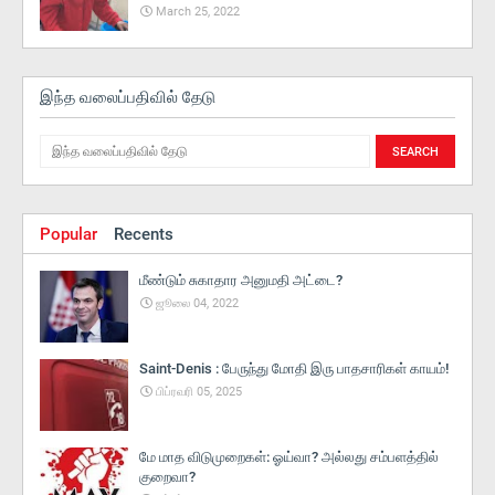
March 25, 2022
இந்த வலைப்பதிவில் தேடு
Popular
Recents
மீண்டும் சுகாதார அனுமதி அட்டை?
ஜூலை 04, 2022
Saint-Denis : பேருந்து மோதி இரு பாதசாரிகள் காயம்!
பிப்ரவரி 05, 2025
மே மாத விடுமுறைகள்: ஓய்வா? அல்லது சம்பளத்தில்
குறைவா?