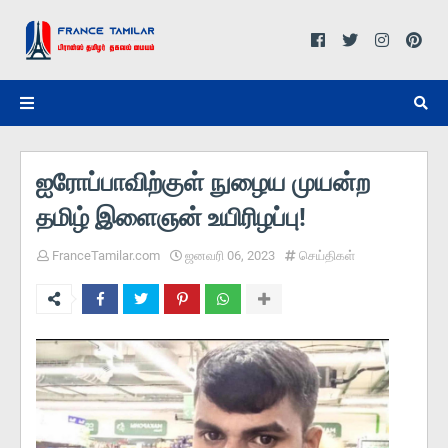
ஐரோப்பாவிற்குள் நுழைய முயன்ற
தமிழ் இளைஞன் உயிரிழப்பு!
FranceTamilar.com
ஜனவரி 06, 2023
செய்திகள்