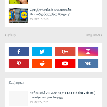
தொழிற்சங்கங்கள் காலவரையற்ற
வேலைநிறுத்தத்திற்கு அழைப்பு!
May 14, 2025
புதியது
பழையவை
நிகழ்வுகள்
லாச்சப்பலில் அயலவர் விழா ( La Fētè des Voisins )
மிக சிறப்பாக நடைபெற்றது.
May 27, 2023