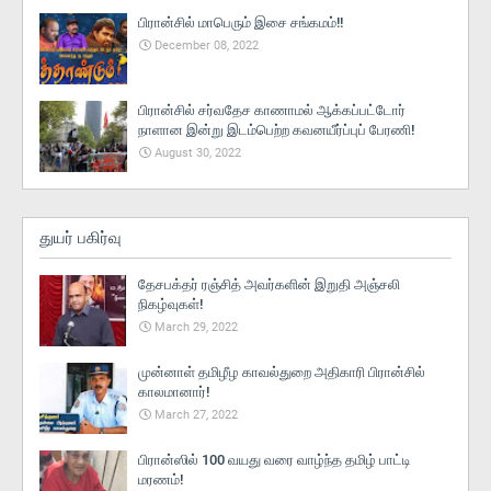
பிரான்சில் மாபெரும் இசை சங்கமம்!!
December 08, 2022
பிரான்சில் சர்வதேச காணாமல் ஆக்கப்பட்டோர்
நாளான இன்று இடம்பெற்ற கவனயீர்ப்புப் பேரணி!
August 30, 2022
துயர் பகிர்வு
தேசபக்தர் ரஞ்சித் அவர்களின் இறுதி அஞ்சலி
நிகழ்வுகள்!
March 29, 2022
முன்னாள் தமிழீழ காவல்துறை அதிகாரி பிரான்சில்
காலமானார்!
March 27, 2022
பிரான்ஸில் 100 வயது வரை வாழ்ந்த தமிழ் பாட்டி
மரணம்!