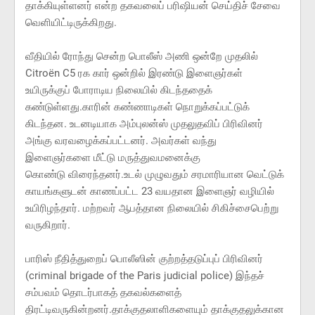
தாக்கியுள்ளனர் என்ற தகவலைப் பரிஷியன் செய்திச் சேவை
வெளியிட்டிருக்கிறது.
வீதியில் ரோந்து சென்ற பொலீஸ் அணி ஒன்றே முதலில்
Citroën C5 ரக கார் ஒன்றில் இரண்டு இளைஞர்கள்
உயிருக்குப் போராடிய நிலையில் கிடந்ததைக்
கண்டுள்ளது.காரின் கண்ணாடிகள் நொறுக்கப்பட்டுக்
கிடந்தன. உடனடியாக அம்புலன்ஸ் முதலுதவிப் பிரிவினர்
அங்கு வரவழைக்கப்பட்டனர். அவர்கள் வந்து
இளைஞர்களை மீட்டு மருத்துவமனைக்கு
கொண்டு விரைந்தனர்.உடல் முழுவதும் சரமாரியான வெட்டுக்
காயங்களுடன் காணப்பட்ட 23 வயதான இளைஞர் வழியில்
உயிரிழந்தார். மற்றவர் ஆபத்தான நிலையில் சிகிச்சைபெற்று
வருகிறார்.
பாரிஸ் நீதித்துறைப் பொலீஸின் குற்றத்தடுப்புப் பிரிவினர்
(criminal brigade of the Paris judicial police) இந்தச்
சம்பவம் தொடர்பாகத் தகவல்களைத்
திரட்டிவருகின்றனர்.தாக்குதலாளிகளையும் தாக்குதலுக்கான