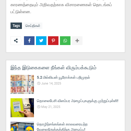
காரணத்தையும் அறிவதற்காக விசாரணைகள் தொடங்கப்
பட்டுள்ளன.
Tags
செய்திகள்
இந்த இடுகைகளை நீங்கள் விரும்பக்கூடும்
5.2 மில்லியன் யூரோக்கள் பறிமுதல்
June 14, 2025
தொலைபேசி விளம்பர அழைப்புகளுக்கு முற்றுப்புள்ளி!
May 21, 2025
தொழிற்சங்கங்கள் காலவரையற்ற
வேலைநிறுத்தத்திற்கு அழைப்பு!