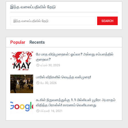
இந்த வலைப்பதிவில் தேடு
Popular
Recents
மே மாத விடுமுறைகள்: ஓய்வா? அல்லது சம்பளத்தில்
குறைவா?
ஏப்ரல் 30, 2025
பாரிஸ் வீதிகளில் வெடித்த வன்முறை!
மே 30, 2026
கூகிள் நிறுவனத்துக்கு 1.1 மில்லியன் யூரோ அபராதம்
விதித்த பிரான்ஸ்! காரணம் வெளியானது
பிப்ரவரி 16, 2021