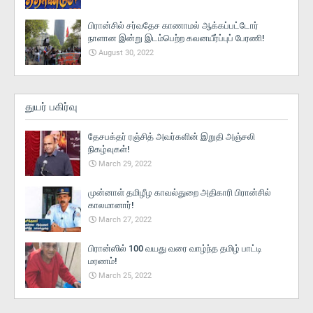
பிரான்சில் சர்வதேச காணாமல் ஆக்கப்பட்டோர்
நாளான இன்று இடம்பெற்ற கவனயீர்ப்புப் பேரணி!
August 30, 2022
துயர் பகிர்வு
தேசபக்தர் ரஞ்சித் அவர்களின் இறுதி அஞ்சலி
நிகழ்வுகள்!
March 29, 2022
முன்னாள் தமிழீழ காவல்துறை அதிகாரி பிரான்சில்
காலமானார்!
March 27, 2022
பிரான்ஸில் 100 வயது வரை வாழ்ந்த தமிழ் பாட்டி
மரணம்!
March 25, 2022