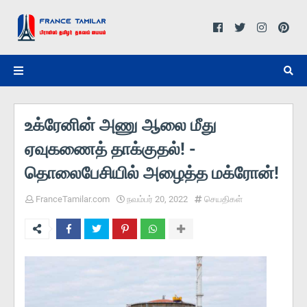
உக்ரேனின் அணு ஆலை மீது
ஏவுகணைத் தாக்குதல்! -
தொலைபேசியில் அழைத்த மக்ரோன்!
FranceTamilar.com
நவம்பர் 20, 2022
செயதிகள்