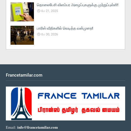
தொலைபேசி விளம்பர அழைப்புகளுக்கு முற்றுப்புள்ளி!
மே 21, 2025
பாரிஸ் வீதிகளில் வெடித்த வன்முறை!
மே 30, 2026
Francetamilar.com
info@francetamilar.com
Email: