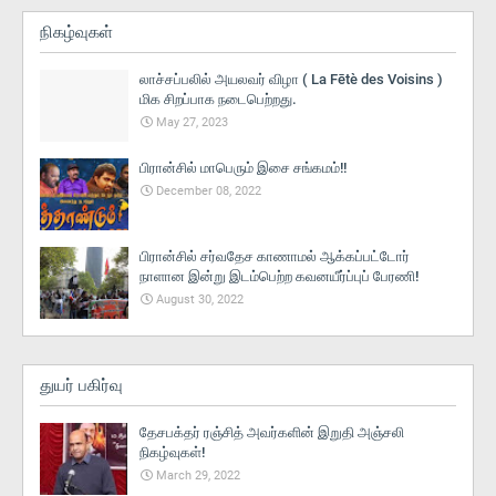
நிகழ்வுகள்
லாச்சப்பலில் அயலவர் விழா ( La Fētè des Voisins )
மிக சிறப்பாக நடைபெற்றது.
May 27, 2023
பிரான்சில் மாபெரும் இசை சங்கமம்!!
December 08, 2022
பிரான்சில் சர்வதேச காணாமல் ஆக்கப்பட்டோர்
நாளான இன்று இடம்பெற்ற கவனயீர்ப்புப் பேரணி!
August 30, 2022
துயர் பகிர்வு
தேசபக்தர் ரஞ்சித் அவர்களின் இறுதி அஞ்சலி
நிகழ்வுகள்!
March 29, 2022