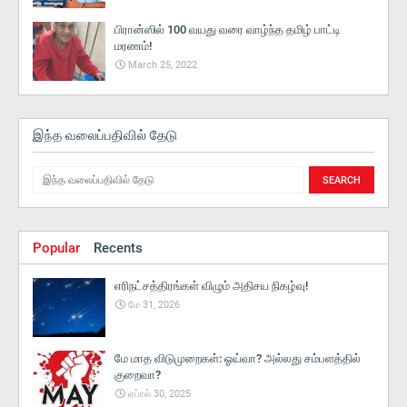
பிரான்ஸில் 100 வயது வரை வாழ்ந்த தமிழ் பாட்டி
மரணம்!
March 25, 2022
இந்த வலைப்பதிவில் தேடு
Popular
Recents
எரிநட்சத்திரங்கள் விழும் அதிசய நிகழ்வு!
மே 31, 2026
மே மாத விடுமுறைகள்: ஓய்வா? அல்லது சம்பளத்தில்
குறைவா?
ஏப்ரல் 30, 2025