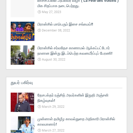
லாச்சப்பலில் அயலவர் விழா ( La Fētè des Voisins )
மிக சிறப்பாக நடைபெற்றது.
May 27, 2023
பிரான்சில் மாபெரும் இசை சங்கமம்!!
December 08, 2022
பிரான்சில் சர்வதேச காணாமல் ஆக்கப்பட்டோர்
நாளான இன்று இடம்பெற்ற கவனயீர்ப்புப் பேரணி!
August 30, 2022
துயர் பகிர்வு
தேசபக்தர் ரஞ்சித் அவர்களின் இறுதி அஞ்சலி
நிகழ்வுகள்!
March 29, 2022
முன்னாள் தமிழீழ காவல்துறை அதிகாரி பிரான்சில்
காலமானார்!
March 27, 2022