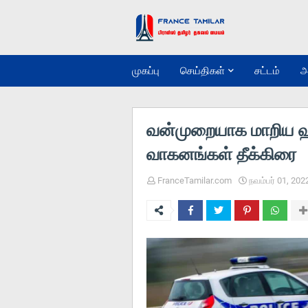
முகப்பு
செய்திகள்
சட்டம்
அ
வன்முறையாக மாறிய 
வாகனங்கள் தீக்கிரை
FranceTamilar.com
நவம்பர் 01, 202