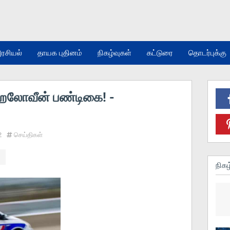
ரசியல்
தாயக புதினம்
நிகழ்வுகள்
கட்டுரை
தொடர்புக்கு
ஹலோவீன் பண்டிகை! -
2
செய்திகள்
நிகழ