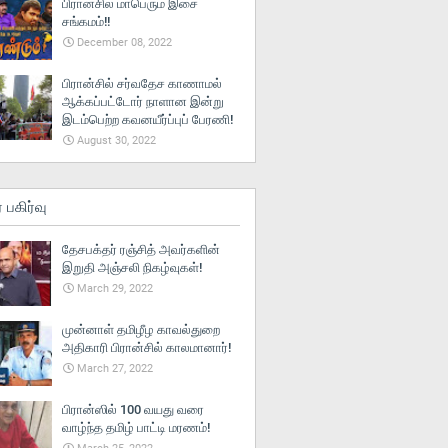
பிரான்சில் மாபெரும் இசை
சங்கமம்!!
December 08, 2022
பிரான்சில் சர்வதேச காணாமல்
ஆக்கப்பட்டோர் நாளான இன்று
இடம்பெற்ற கவனயீர்ப்புப் பேரணி!
August 30, 2022
் பகிர்வு
தேசபக்தர் ரஞ்சித் அவர்களின்
இறுதி அஞ்சலி நிகழ்வுகள்!
March 29, 2022
முன்னாள் தமிழீழ காவல்துறை
அதிகாரி பிரான்சில் காலமானார்!
March 27, 2022
பிரான்ஸில் 100 வயது வரை
வாழ்ந்த தமிழ் பாட்டி மரணம்!