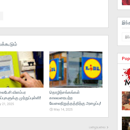
இந்
க்கூடும்
Pop
பேசி விளம்பர
தொழிற்சங்கங்கள்
புகளுக்கு முற்றுப்புள்ளி!
காலவரையற்ற
வேலைநிறுத்தத்திற்கு அழைப்பு!
 21, 2025
May 14, 2025
பழையவை