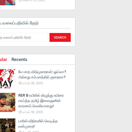
March 25, 2022
த வலைப்பதிவில் தேடு
ular
Recents
மே மாத விடுமுறைகள்: ஓய்வா?
அல்லது சம்பளத்தில் குறைவா?
ஏப்ரல் 30, 2025
RER B ரயிலில் விழுந்து உயிரை
மாய்த்த தமிழ் இளைஞனின்
காரணம் வெளியானது!
ஏப்ரல் 30, 2025
பாரிஸ் வீதிகளில் வெடித்த
வன்முறை!