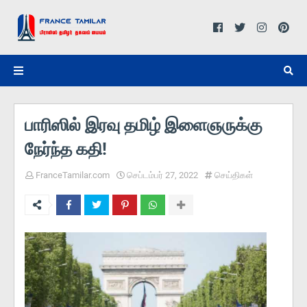
பாரிஸில் இரவு தமிழ் இளைஞருக்கு
நேர்ந்த கதி!
FranceTamilar.com
செப்டம்பர் 27, 2022
செய்திகள்