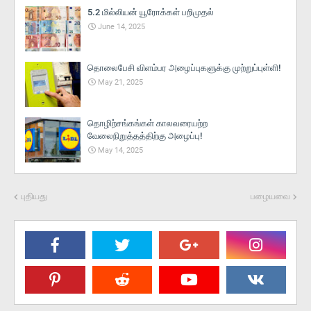
5.2 மில்லியன் யூரோக்கள் பறிமுதல்
June 14, 2025
தொலைபேசி விளம்பர அழைப்புகளுக்கு முற்றுப்புள்ளி!
May 21, 2025
தொழிற்சங்கங்கள் காலவரையற்ற
வேலைநிறுத்தத்திற்கு அழைப்பு!
May 14, 2025
புதியது
பழையவை