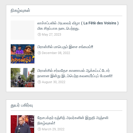
நிகழ்வுகள்
லாச்சப்பலில் அயலவர் விழா ( La Fētè des Voisins )
மிக சிறப்பாக நடைபெற்றது.
May 27, 2023
பிரான்சில் மாபெரும் இசை சங்கமம்!!
December 08, 2022
பிரான்சில் சர்வதேச காணாமல் ஆக்கப்பட்டோர்
நாளான இன்று இடம்பெற்ற கவனயீர்ப்புப் பேரணி!
August 30, 2022
துயர் பகிர்வு
தேசபக்தர் ரஞ்சித் அவர்களின் இறுதி அஞ்சலி
நிகழ்வுகள்!
March 29, 2022