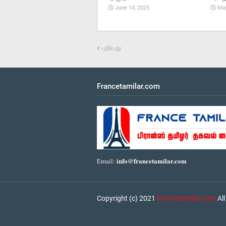
June 14, 2025
May
புதியது
Francetamilar.com
info@francetamilar.com
Email:
Copyright (c) 2021
Francetamilar.com
All