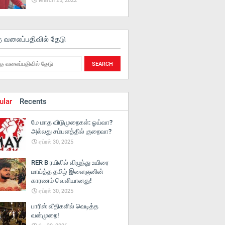
March 25, 2022
த வலைப்பதிவில் தேடு
ular
Recents
மே மாத விடுமுறைகள்: ஓய்வா?
அல்லது சம்பளத்தில் குறைவா?
ஏப்ரல் 30, 2025
RER B ரயிலில் விழுந்து உயிரை
மாய்த்த தமிழ் இளைஞனின்
காரணம் வெளியானது!
ஏப்ரல் 30, 2025
பாரிஸ் வீதிகளில் வெடித்த
வன்முறை!