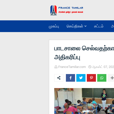
முகப்பு
செய்திகள்
சட்டம்
அ
பாடசாலை செல்வதற்க
அதிகரிப்பு
FranceTamilar.com
ஆகஸ்ட் 07, 20