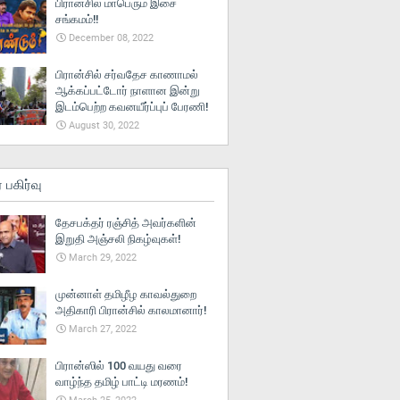
பிரான்சில் மாபெரும் இசை
சங்கமம்!!
December 08, 2022
பிரான்சில் சர்வதேச காணாமல்
ஆக்கப்பட்டோர் நாளான இன்று
இடம்பெற்ற கவனயீர்ப்புப் பேரணி!
August 30, 2022
் பகிர்வு
தேசபக்தர் ரஞ்சித் அவர்களின்
இறுதி அஞ்சலி நிகழ்வுகள்!
March 29, 2022
முன்னாள் தமிழீழ காவல்துறை
அதிகாரி பிரான்சில் காலமானார்!
March 27, 2022
பிரான்ஸில் 100 வயது வரை
வாழ்ந்த தமிழ் பாட்டி மரணம்!