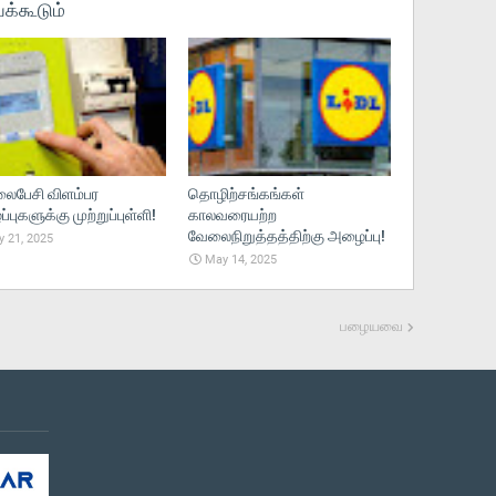
க்கூடும்
பேசி விளம்பர
தொழிற்சங்கங்கள்
புகளுக்கு முற்றுப்புள்ளி!
காலவரையற்ற
வேலைநிறுத்தத்திற்கு அழைப்பு!
 21, 2025
May 14, 2025
பழையவை