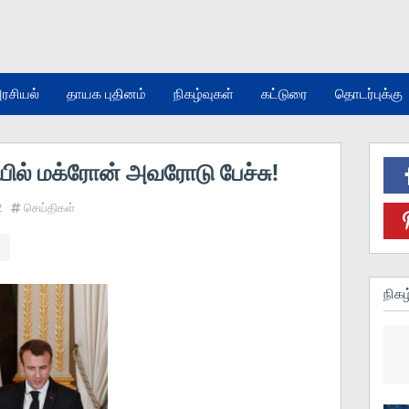
ரசியல்
தாயக புதினம்
நிகழ்வுகள்
கட்டுரை
தொடர்புக்கு
்தியில் மக்ரோன் அவரோடு பேச்சு!
2
செய்திகள்
நிகழ