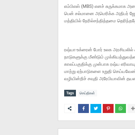
எம்பிஎஸ் (MBS) எனச் சுருக்கமாக அ
பென் சல்மானை அமெரிக்க அதிபர் ஜ
மத்தியில் நேரில்சந்தித்தமை தெரிந்தத
ரஷ்யா-உக்ரைன் போர் உலக அரசியலில்
நாடுகளுக்கு மீண்டும் முக்கியத்துவத்த
காலப்பகுதிக்கு முன்பாக ரஷ்ய எரிவாய
மாற்று ஏற்பாடுகளை உறுதி செய்யவேண
வழியின்றிச் சவுதி அரேபியாவின் த
Tags
செய்திகள்