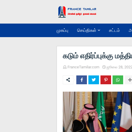
முகப்பு
செய்திகள்
சட்டம்
அ
கடும் எதிர்ப்புக்கு மத
FranceTamilar.com
ஜூலை 28, 202