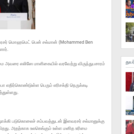
ளவரசர் மொஹமெட் பென் சல்மான் (Mohammed Ben
ளார்.
துயர
மை அவரை எலிஸே மாளிகையில் வரவேற்று விருந்துபசாரம்
ா எதிர்கொண்டுள்ள பெரும் எரிசக்தி நெருக்கடி
்துள்ளது.
ோக்கி படுகொலைச் சம்பவத்துடன் இளவரசர் சல்மானுக்கு
டுகிறது. அதற்காக உலகெங்கும் உள்ள மனித உரிமை