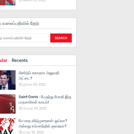
March 25, 2022
த வலைப்பதிவில் தேடு
ular
Recents
மீண்டும் சுகாதார அனுமதி
அட்டை?
ஜூலை 04, 2022
Saint-Denis : பேருந்து மோதி இரு
பாதசாரிகள் காயம்!
பிப்ரவரி 05, 2025
மே மாத விடுமுறைகள்: ஓய்வா?
அல்லது சம்பளத்தில் குறைவா?
ஏப்ரல் 30, 2025