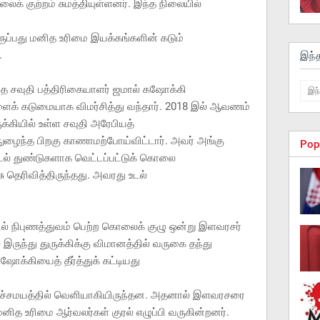
ைக் குற்றம் சுமத்தியுள்ளனர். இந்த நிலையில்
ருப்பது மனித உரிமை இயக்கங்களின் கடும்
.
இந்
 சவுதி பத்திரிகையாளர் ஜமால் கஷோக்கி
ளைக் கடுமையாக விமர்சித்து வந்தார். 2018 இல் ஆவணம்
க்கியில் உள்ள சவுதி அரேபியத்
நுழைந்த பிறகு காணாமற்போய்விட்டார். அவர் அங்கு
Pop
உடல் துண்டுகளாக வெட்டப்பட்டுக் கொலை
சு தெரிவித்திருந்தது. அவரது உடல்
ல் நிபுணத்துவம் பெற்ற கொலைக் குழு ஒன்று இளவரசர்
் இருந்து துருக்கிக்கு விமானத்தில் வருகை தந்து
ோக்கியைத் தீர்த்துக் கட்டியது
ல அச்சமயத்தில் வெளியாகியிருந்தன. அதனால் இளவரசரை
 உரிமை ஆர்வலர்கள் குரல் எழுப்பி வருகின்றனர்.