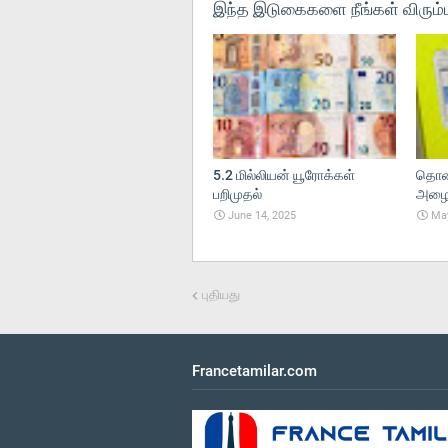
இந்த இடுகைகளை நீங்கள் விரும்ப
5.2 மில்லியன் யூரோக்கள்
தொலை
பறிமுதல்
அழைப்
June 14, 2025
May
புதியது
Francetamilar.com