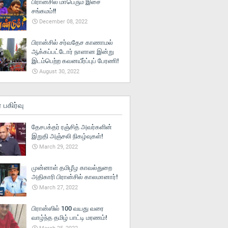
பிரான்சில் மாபெரும் இசை
சங்கமம்!!
December 08, 2022
பிரான்சில் சர்வதேச காணாமல்
ஆக்கப்பட்டோர் நாளான இன்று
இடம்பெற்ற கவனயீர்ப்புப் பேரணி!
August 30, 2022
் பகிர்வு
தேசபக்தர் ரஞ்சித் அவர்களின்
இறுதி அஞ்சலி நிகழ்வுகள்!
March 29, 2022
முன்னாள் தமிழீழ காவல்துறை
அதிகாரி பிரான்சில் காலமானார்!
March 27, 2022
பிரான்ஸில் 100 வயது வரை
வாழ்ந்த தமிழ் பாட்டி மரணம்!