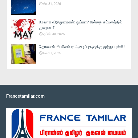
மே 31, 2026
மே மாத விடுமுறைகள்: ஓய்வா? அல்லது சம்பளத்தில்
குறைவா?
ஏப்ரல் 30, 2025
தொலைபேசி விளம்பர அழைப்புகளுக்கு முற்றுப்புள்ளி!
மே 21, 2025
Francetamilar.com