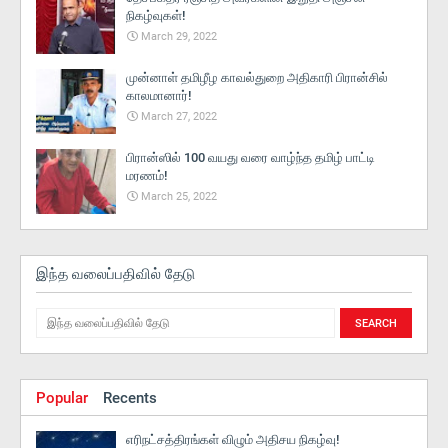
நிகழ்வுகள்!
March 29, 2022
முன்னாள் தமிழீழ காவல்துறை அதிகாரி பிரான்சில்
காலமானார்!
March 27, 2022
பிரான்ஸில் 100 வயது வரை வாழ்ந்த தமிழ் பாட்டி
மரணம்!
March 25, 2022
இந்த வலைப்பதிவில் தேடு
Popular
Recents
எரிநட்சத்திரங்கள் விழும் அதிசய நிகழ்வு!