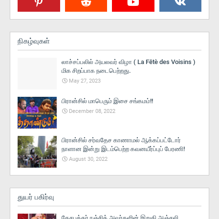
நிகழ்வுகள்
லாச்சப்பலில் அயலவர் விழா ( La Fētè des Voisins )
மிக சிறப்பாக நடைபெற்றது.
May 27, 2023
பிரான்சில் மாபெரும் இசை சங்கமம்!!
December 08, 2022
பிரான்சில் சர்வதேச காணாமல் ஆக்கப்பட்டோர்
நாளான இன்று இடம்பெற்ற கவனயீர்ப்புப் பேரணி!
August 30, 2022
துயர் பகிர்வு
தேசபக்தர் ரஞ்சித் அவர்களின் இறுதி அஞ்சலி