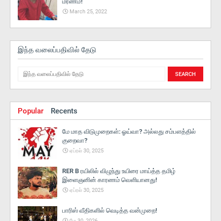
மரணம்!
March 25, 2022
இந்த வலைப்பதிவில் தேடு
Popular
Recents
மே மாத விடுமுறைகள்: ஓய்வா? அல்லது சம்பளத்தில்
குறைவா?
ஏப்ரல் 30, 2025
RER B ரயிலில் விழுந்து உயிரை மாய்த்த தமிழ்
இளைஞனின் காரணம் வெளியானது!
ஏப்ரல் 30, 2025
பாரிஸ் வீதிகளில் வெடித்த வன்முறை!
மே 30, 2026