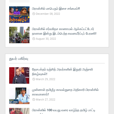
பிரான்சில் மாபெரும் இசை சங்கமம்!!
December 08, 2022
பிரான்சில் சர்வதேச காணாமல் ஆக்கப்பட்டோர்
நாளான இன்று இடம்பெற்ற கவனயீர்ப்புப் பேரணி!
August 30, 2022
துயர் பகிர்வு
தேசபக்தர் ரஞ்சித் அவர்களின் இறுதி அஞ்சலி
நிகழ்வுகள்!
March 29, 2022
முன்னாள் தமிழீழ காவல்துறை அதிகாரி பிரான்சில்
காலமானார்!
March 27, 2022
பிரான்ஸில் 100 வயது வரை வாழ்ந்த தமிழ் பாட்டி