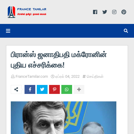
பிரான்ஸ் ஜனாதிபதி மக்ரோனின்
புதிய எச்சரிக்கை!
FranceTamilar.com
ஏப்ரல் 04, 2022
செய்திகள்