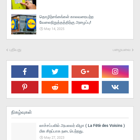
தொழிற்சங்கங்கள் காலவரையற்ற
வேலைநிறுத்தத்திற்கு அழைப்பு!
May 14, 2025
புதியது
பழையவை
நிகழ்வுகள்
லாச்சப்பலில் அயலவர் விழா ( La Fētè des Voisins )
மிக சிறப்பாக நடைபெற்றது.
May 27, 2023