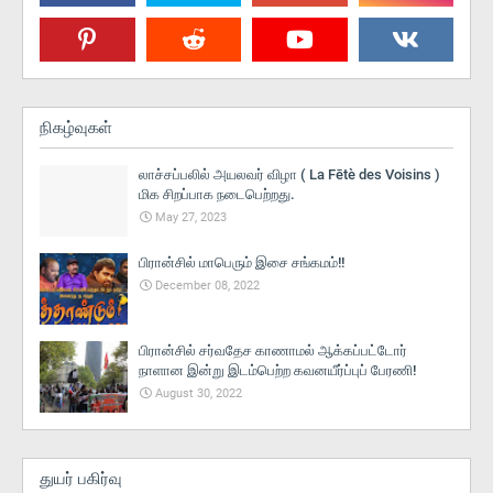
நிகழ்வுகள்
லாச்சப்பலில் அயலவர் விழா ( La Fētè des Voisins )
மிக சிறப்பாக நடைபெற்றது.
May 27, 2023
பிரான்சில் மாபெரும் இசை சங்கமம்!!
December 08, 2022
பிரான்சில் சர்வதேச காணாமல் ஆக்கப்பட்டோர்
நாளான இன்று இடம்பெற்ற கவனயீர்ப்புப் பேரணி!
August 30, 2022
துயர் பகிர்வு