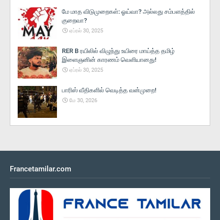
மே மாத விடுமுறைகள்: ஓய்வா? அல்லது சம்பளத்தில்
குறைவா?
ஏப்ரல் 30, 2025
RER B ரயிலில் விழுந்து உயிரை மாய்த்த தமிழ்
இளைஞனின் காரணம் வெளியானது!
ஏப்ரல் 30, 2025
பாரிஸ் வீதிகளில் வெடித்த வன்முறை!
மே 30, 2026
Francetamilar.com