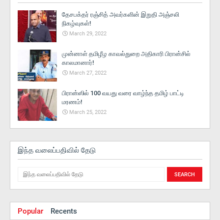
தேசபக்தர் ரஞ்சித் அவர்களின் இறுதி அஞ்சலி
நிகழ்வுகள்!
March 29, 2022
முன்னாள் தமிழீழ காவல்துறை அதிகாரி பிரான்சில்
காலமானார்!
March 27, 2022
பிரான்ஸில் 100 வயது வரை வாழ்ந்த தமிழ் பாட்டி
மரணம்!
March 25, 2022
இந்த வலைப்பதிவில் தேடு
Popular
Recents