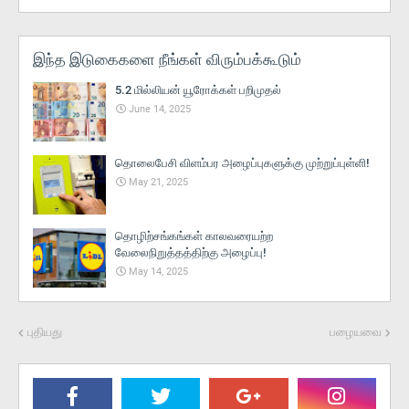
இந்த இடுகைகளை நீங்கள் விரும்பக்கூடும்
5.2 மில்லியன் யூரோக்கள் பறிமுதல்
June 14, 2025
தொலைபேசி விளம்பர அழைப்புகளுக்கு முற்றுப்புள்ளி!
May 21, 2025
தொழிற்சங்கங்கள் காலவரையற்ற
வேலைநிறுத்தத்திற்கு அழைப்பு!
May 14, 2025
புதியது
பழையவை