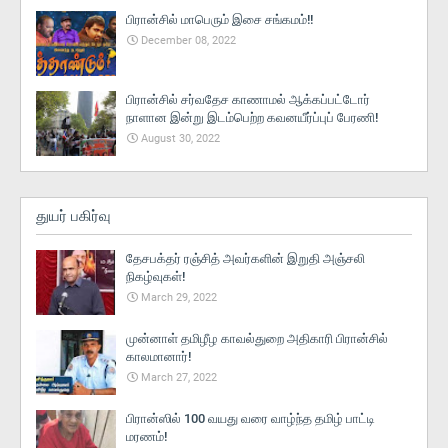
பிரான்சில் மாபெரும் இசை சங்கமம்!!
December 08, 2022
பிரான்சில் சர்வதேச காணாமல் ஆக்கப்பட்டோர்
நாளான இன்று இடம்பெற்ற கவனயீர்ப்புப் பேரணி!
August 30, 2022
துயர் பகிர்வு
தேசபக்தர் ரஞ்சித் அவர்களின் இறுதி அஞ்சலி
நிகழ்வுகள்!
March 29, 2022
முன்னாள் தமிழீழ காவல்துறை அதிகாரி பிரான்சில்
காலமானார்!
March 27, 2022
பிரான்ஸில் 100 வயது வரை வாழ்ந்த தமிழ் பாட்டி
மரணம்!