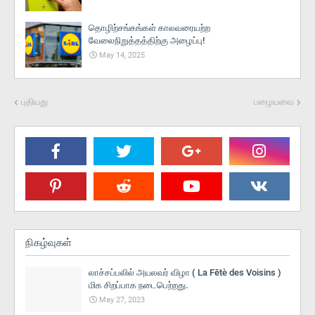
தொழிற்சங்கங்கள் காலவரையற்ற
வேலைநிறுத்தத்திற்கு அழைப்பு!
May 14, 2025
புதியது
பழையவை
நிகழ்வுகள்
லாச்சப்பலில் அயலவர் விழா ( La Fētè des Voisins )
மிக சிறப்பாக நடைபெற்றது.
May 27, 2023