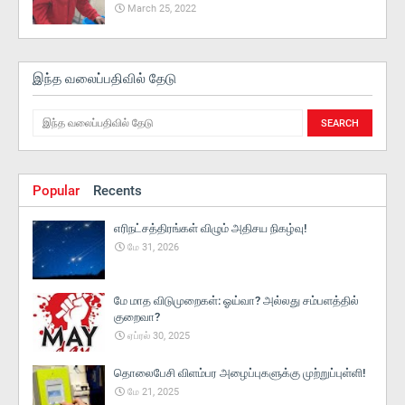
March 25, 2022
இந்த வலைப்பதிவில் தேடு
Popular
Recents
எரிநட்சத்திரங்கள் விழும் அதிசய நிகழ்வு!
மே 31, 2026
மே மாத விடுமுறைகள்: ஓய்வா? அல்லது சம்பளத்தில்
குறைவா?
ஏப்ரல் 30, 2025
தொலைபேசி விளம்பர அழைப்புகளுக்கு முற்றுப்புள்ளி!
மே 21, 2025