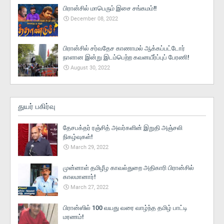
பிரான்சில் மாபெரும் இசை சங்கமம்!!
December 08, 2022
பிரான்சில் சர்வதேச காணாமல் ஆக்கப்பட்டோர்
நாளான இன்று இடம்பெற்ற கவனயீர்ப்புப் பேரணி!
August 30, 2022
துயர் பகிர்வு
தேசபக்தர் ரஞ்சித் அவர்களின் இறுதி அஞ்சலி
நிகழ்வுகள்!
March 29, 2022
முன்னாள் தமிழீழ காவல்துறை அதிகாரி பிரான்சில்
காலமானார்!
March 27, 2022
பிரான்ஸில் 100 வயது வரை வாழ்ந்த தமிழ் பாட்டி
மரணம்!