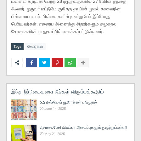
மனைவிகளுடன் பெற்ற 28 குழந்தைகளில் 27 பேரின் தந்தை
ஆவார், ஒருவர் மட்டுமே குறித்த தாயின் முதல் கணவரின்
பிள்ளையாவார். பிள்ளைகளில் மூன்று பேர் இப்போது
பெரியவர்கள். ஏனைய அனைத்து சிறார்களும் சமூகநல
சேவைகளின் பாதுகாப்பில் வைக்கப்பட்டுள்ளனர்.
Tags
செய்திகள்
இந்த இடுகைகளை நீங்கள் விரும்பக்கூடும்
5.2 மில்லியன் யூரோக்கள் பறிமுதல்
June 14, 2025
தொலைபேசி விளம்பர அழைப்புகளுக்கு முற்றுப்புள்ளி!
May 21, 2025