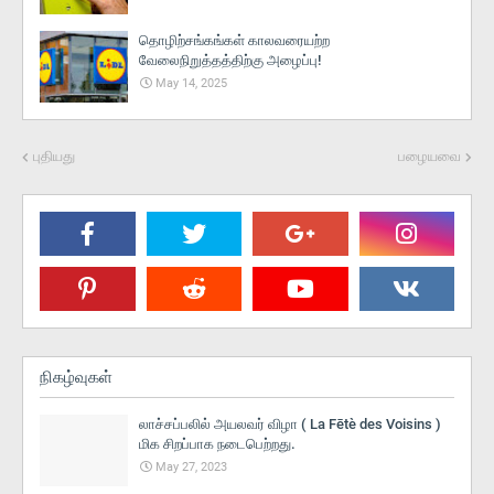
தொழிற்சங்கங்கள் காலவரையற்ற
வேலைநிறுத்தத்திற்கு அழைப்பு!
May 14, 2025
புதியது
பழையவை
நிகழ்வுகள்
லாச்சப்பலில் அயலவர் விழா ( La Fētè des Voisins )
மிக சிறப்பாக நடைபெற்றது.
May 27, 2023