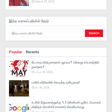
March 25, 2022
இந்த வலைப்பதிவில் தேடு
Popular
Recents
மே மாத விடுமுறைகள்: ஓய்வா? அல்லது சம்பளத்தில்
குறைவா?
ஏப்ரல் 30, 2025
பாரிஸ் வீதிகளில் வெடித்த வன்முறை!
மே 30, 2026
கூகிள் நிறுவனத்துக்கு 1.1 மில்லியன் யூரோ அபராதம்
விதித்த பிரான்ஸ்! காரணம் வெளியானது