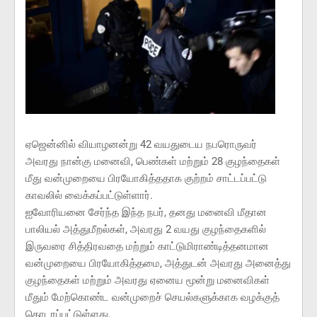
ஏஜென்னில் வியாழனன்று 42 வயதுடைய நபரொருவர்
அவரது நான்கு மனைவி, பெண்கள் மற்றும் 28 குழந்தைகள்
மீது வன்முறையை பிரயோகித்ததாக குற்றம் சாட்டப்பட்டு
காவலில் வைக்கப்பட்டுள்ளார்.
ஐவோரியனை சேர்ந்த இந்த நபர், தனது மனைவி மீதான
பாலியல் அத்துமீறல்கள், அவரது 2 வயது குழந்தைகளில்
இருவரை சித்திரவதை மற்றும் காட்டுமிராண்டித்தனமான
வன்முறையை பிரயோகித்தமை, அத்துடன் அவரது அனைத்து
குழந்தைகள் மற்றும் அவரது ஏனைய மூன்று மனைவிகள்
மீதும் மேற்கொண்ட வன்முறைச் செயல்களுக்காக வழக்குத்
தொடரப்பட்டுள்ளது.