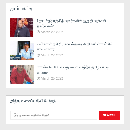
துயர் பகிர்வு
தேசபக்தர் ரஞ்சித் அவர்களின் இறுதி அஞ்சலி
நிகழ்வுகள்!
March 29, 2022
முன்னாள் தமிழீழ காவல்துறை அதிகாரி பிரான்சில்
காலமானார்!
March 27, 2022
பிரான்ஸில் 100 வயது வரை வாழ்ந்த தமிழ் பாட்டி
மரணம்!
March 25, 2022
இந்த வலைப்பதிவில் தேடு