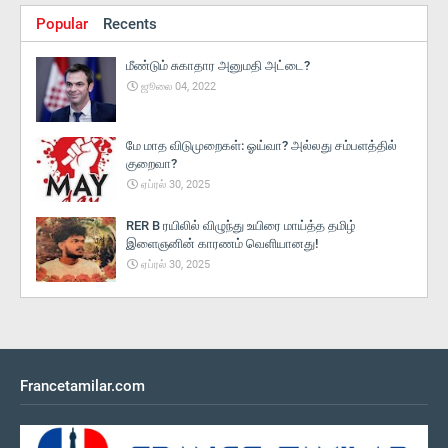
Popular
Recents
மீண்டும் சுகாதார அனுமதி அட்டை?
ஜூலை 04, 2022
மே மாத விடுமுறைகள்: ஓய்வா? அல்லது சம்பளத்தில்
குறைவா?
ஏப்ரல் 30, 2025
RER B ரயிலில் விழுந்து உயிரை மாய்த்த தமிழ்
இளைஞனின் காரணம் வெளியானது!
ஏப்ரல் 30, 2025
Francetamilar.com