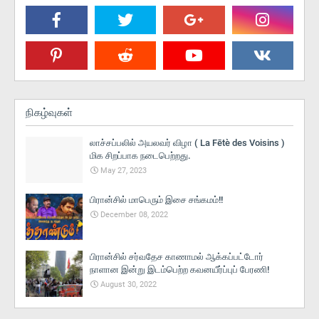
நிகழ்வுகள்
லாச்சப்பலில் அயலவர் விழா ( La Fētè des Voisins )
மிக சிறப்பாக நடைபெற்றது.
May 27, 2023
பிரான்சில் மாபெரும் இசை சங்கமம்!!
December 08, 2022
பிரான்சில் சர்வதேச காணாமல் ஆக்கப்பட்டோர்
நாளான இன்று இடம்பெற்ற கவனயீர்ப்புப் பேரணி!
August 30, 2022