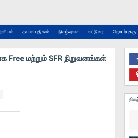
ரசியல்
தாயக புதினம்
நிகழ்வுகள்
கட்டுரை
தொடர்புக்கு
க Free மற்றும் SFR நிறுவனங்கள்
்
நிகழ