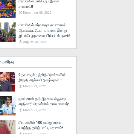
பிரான்சில் மாபெரும் இசை
சங்கமம்!!
December 08, 2022
பிரான்சில் சர்வதேச காணாமல்
ஆக்கப்பட்டோர் நாளான இன்று
இடம்பெற்ற கவனயீர்ப்புப் பேரணி!
August 30, 2022
் பகிர்வு
தேசபக்தர் ரஞ்சித் அவர்களின்
இறுதி அஞ்சலி நிகழ்வுகள்!
March 29, 2022
முன்னாள் தமிழீழ காவல்துறை
அதிகாரி பிரான்சில் காலமானார்!
March 27, 2022
பிரான்ஸில் 100 வயது வரை
வாழ்ந்த தமிழ் பாட்டி மரணம்!