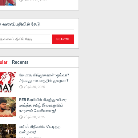
March 25, 2022
த வலைப்பதிவில் தேடு
ular
Recents
மே மாத விடுமுறைகள்: ஓய்வா?
அல்லது சம்பளத்தில் குறைவா?
ஏப்ரல் 30, 2025
RER B ரயிலில் விழுந்து உயிரை
மாய்த்த தமிழ் இளைஞனின்
காரணம் வெளியானது!
ஏப்ரல் 30, 2025
பாரிஸ் வீதிகளில் வெடித்த
வன்முறை!