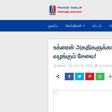
முகப்பு
செய்திகள்
சட்டம்
அ
உக்ரைன் அகதிகளுக்கா
வழங்கும் சேவை!
Maran
மார்ச் 30, 2022
செய்திகள