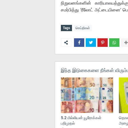
நிறுவனங்களின் காரியாலயத்துக்
சமர்பித்து ‘ரீலோட் அட்டையினை’ பெற
Tags
செய்திகள்
இந்த இடுகைகளை நீங்கள் விரும்ப
5.2 மில்லியன் யூரோக்கள்
தொலை
பறிமுதல்
அழைப்