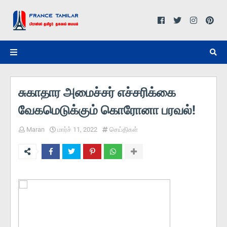
சுகாதார அமைச்சர் எச்சரிக்கை
வேகமெடுக்கும் கொரோனா பரவல்!
Maran
மார்ச் 11, 2022
செய்திகள்