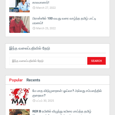
காலமானார்!
March 27, 2022
பிரான்ஸில் 100 வயது வரை வாழ்ந்த தமிழ் பாட்டி
மரணம்!
March 25, 2022
இந்த வலைப்பதிவில் தேடு
Popular
Recents
மே மாத விடுமுறைகள்: ஓய்வா? அல்லது சம்பளத்தில்
குறைவா?
ஏப்ரல் 30, 2025
RER B ரயிலில் விழுந்து உயிரை மாய்த்த தமிழ்