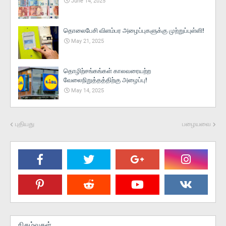
June 14, 2025
தொலைபேசி விளம்பர அழைப்புகளுக்கு முற்றுப்புள்ளி!
May 21, 2025
தொழிற்சங்கங்கள் காலவரையற்ற
வேலைநிறுத்தத்திற்கு அழைப்பு!
May 14, 2025
புதியது
பழையவை
நிகழ்வுகள்