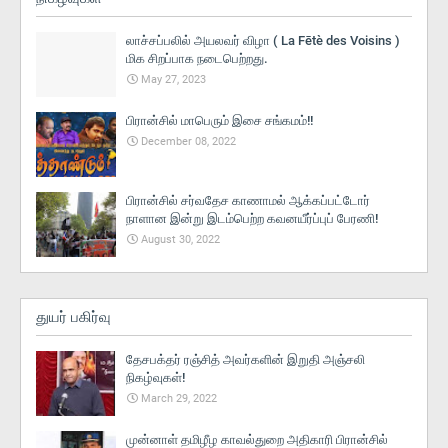
லாச்சப்பலில் அயலவர் விழா ( La Fētè des Voisins )
மிக சிறப்பாக நடைபெற்றது.
May 27, 2023
பிரான்சில் மாபெரும் இசை சங்கமம்!!
December 08, 2022
பிரான்சில் சர்வதேச காணாமல் ஆக்கப்பட்டோர்
நாளான இன்று இடம்பெற்ற கவனயீர்ப்புப் பேரணி!
August 30, 2022
துயர் பகிர்வு
தேசபக்தர் ரஞ்சித் அவர்களின் இறுதி அஞ்சலி
நிகழ்வுகள்!
March 29, 2022
முன்னாள் தமிழீழ காவல்துறை அதிகாரி பிரான்சில்