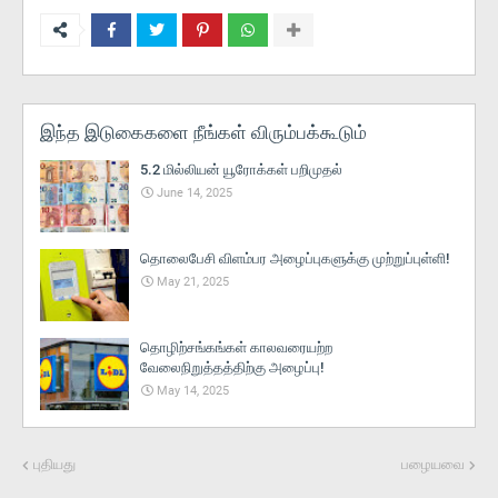
இந்த இடுகைகளை நீங்கள் விரும்பக்கூடும்
5.2 மில்லியன் யூரோக்கள் பறிமுதல்
June 14, 2025
தொலைபேசி விளம்பர அழைப்புகளுக்கு முற்றுப்புள்ளி!
May 21, 2025
தொழிற்சங்கங்கள் காலவரையற்ற
வேலைநிறுத்தத்திற்கு அழைப்பு!
May 14, 2025
புதியது
பழையவை