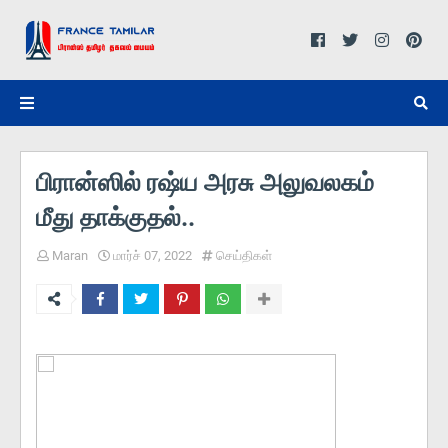
பிரான்ஸில் ரஷ்ய அரசு அலுவலகம்
மீது தாக்குதல்..
Maran
மார்ச் 07, 2022
செய்திகள்