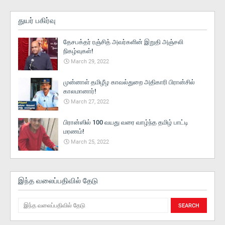
துயர் பகிர்வு
தேசபக்தர் ரஞ்சித் அவர்களின் இறுதி அஞ்சலி
நிகழ்வுகள்!
March 29, 2022
முன்னாள் தமிழீழ காவல்துறை அதிகாரி பிரான்சில்
காலமானார்!
March 27, 2022
பிரான்ஸில் 100 வயது வரை வாழ்ந்த தமிழ் பாட்டி
மரணம்!
March 25, 2022
இந்த வலைப்பதிவில் தேடு