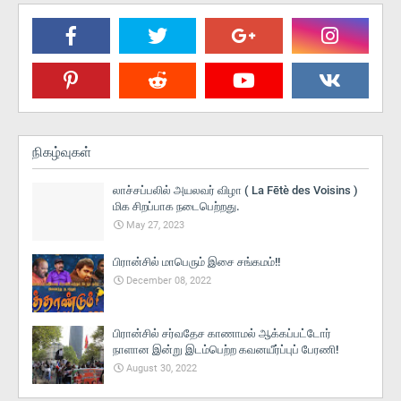
நிகழ்வுகள்
லாச்சப்பலில் அயலவர் விழா ( La Fētè des Voisins )
மிக சிறப்பாக நடைபெற்றது.
May 27, 2023
பிரான்சில் மாபெரும் இசை சங்கமம்!!
December 08, 2022
பிரான்சில் சர்வதேச காணாமல் ஆக்கப்பட்டோர்
நாளான இன்று இடம்பெற்ற கவனயீர்ப்புப் பேரணி!
August 30, 2022