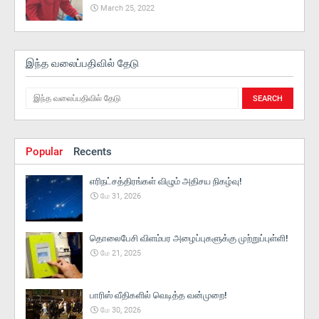
March 25, 2022
இந்த வலைப்பதிவில் தேடு
Popular
Recents
எரிநட்சத்திரங்கள் விழும் அதிசய நிகழ்வு!
மே 31, 2026
தொலைபேசி விளம்பர அழைப்புகளுக்கு முற்றுப்புள்ளி!
மே 21, 2025
பாரிஸ் வீதிகளில் வெடித்த வன்முறை!
மே 30, 2026