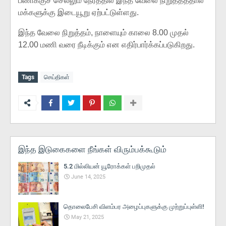
பணிக்குச் செல்லும் நேரத்தில் இந்த வேலை நிறுத்தத்தால்
மக்களுக்கு இடையூறு ஏற்பட்டுள்ளது.
இந்த வேலை நிறுத்தம், நாளையும் காலை 8.00 முதல்
12.00 மணி வரை நீடிக்கும் என எதிர்பார்க்கப்படுகிறது.
Tags
செய்திகள்
இந்த இடுகைகளை நீங்கள் விரும்பக்கூடும்
5.2 மில்லியன் யூரோக்கள் பறிமுதல்
June 14, 2025
தொலைபேசி விளம்பர அழைப்புகளுக்கு முற்றுப்புள்ளி!
May 21, 2025