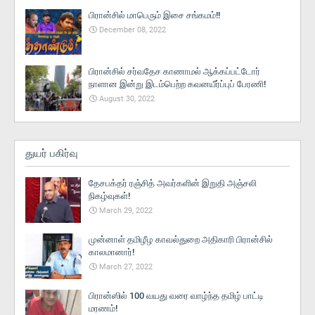
பிரான்சில் மாபெரும் இசை சங்கமம்!!
December 08, 2022
பிரான்சில் சர்வதேச காணாமல் ஆக்கப்பட்டோர்
நாளான இன்று இடம்பெற்ற கவனயீர்ப்புப் பேரணி!
August 30, 2022
துயர் பகிர்வு
தேசபக்தர் ரஞ்சித் அவர்களின் இறுதி அஞ்சலி
நிகழ்வுகள்!
March 29, 2022
முன்னாள் தமிழீழ காவல்துறை அதிகாரி பிரான்சில்
காலமானார்!
March 27, 2022
பிரான்ஸில் 100 வயது வரை வாழ்ந்த தமிழ் பாட்டி
மரணம்!