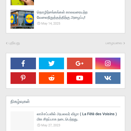
தொழிற்சங்கங்கள் காலவரையற்ற
வேலைநிறுத்தத்திற்கு அழைப்பு!
May 14, 2025
புதியது
பழையவை
நிகழ்வுகள்
லாச்சப்பலில் அயலவர் விழா ( La Fētè des Voisins )
மிக சிறப்பாக நடைபெற்றது.
May 27, 2023