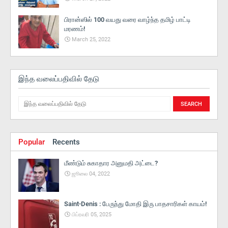
பிரான்ஸில் 100 வயது வரை வாழ்ந்த தமிழ் பாட்டி
மரணம்!
March 25, 2022
இந்த வலைப்பதிவில் தேடு
Popular
Recents
மீண்டும் சுகாதார அனுமதி அட்டை?
ஜூலை 04, 2022
Saint-Denis : பேருந்து மோதி இரு பாதசாரிகள் காயம்!
பிப்ரவரி 05, 2025