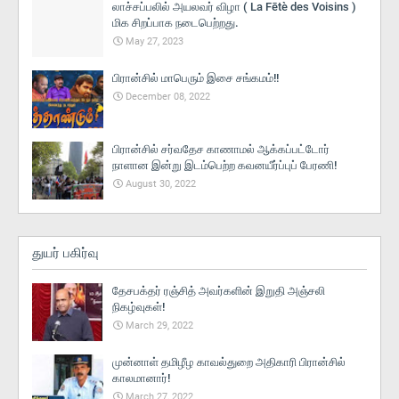
லாச்சப்பலில் அயலவர் விழா ( La Fētè des Voisins )
மிக சிறப்பாக நடைபெற்றது.
May 27, 2023
பிரான்சில் மாபெரும் இசை சங்கமம்!!
December 08, 2022
பிரான்சில் சர்வதேச காணாமல் ஆக்கப்பட்டோர்
நாளான இன்று இடம்பெற்ற கவனயீர்ப்புப் பேரணி!
August 30, 2022
துயர் பகிர்வு
தேசபக்தர் ரஞ்சித் அவர்களின் இறுதி அஞ்சலி
நிகழ்வுகள்!
March 29, 2022
முன்னாள் தமிழீழ காவல்துறை அதிகாரி பிரான்சில்
காலமானார்!
March 27, 2022