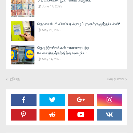
5.2 மில்லியன் யூரோக்கள் பறிமுதல்
June 14, 2025
தொலைபேசி விளம்பர அழைப்புகளுக்கு முற்றுப்புள்ளி!
May 21, 2025
தொழிற்சங்கங்கள் காலவரையற்ற
வேலைநிறுத்தத்திற்கு அழைப்பு!
May 14, 2025
புதியது
பழையவை