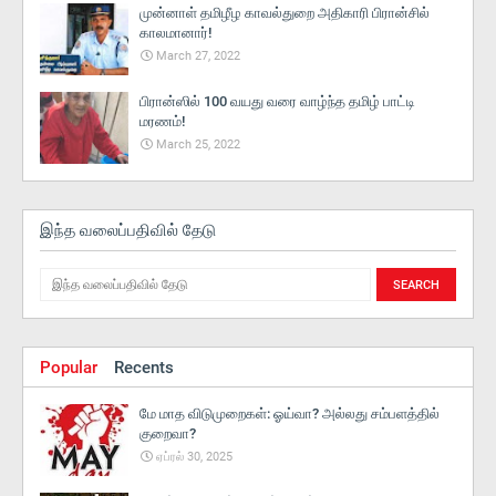
முன்னாள் தமிழீழ காவல்துறை அதிகாரி பிரான்சில்
காலமானார்!
March 27, 2022
பிரான்ஸில் 100 வயது வரை வாழ்ந்த தமிழ் பாட்டி
மரணம்!
March 25, 2022
இந்த வலைப்பதிவில் தேடு
Popular
Recents
மே மாத விடுமுறைகள்: ஓய்வா? அல்லது சம்பளத்தில்
குறைவா?
ஏப்ரல் 30, 2025