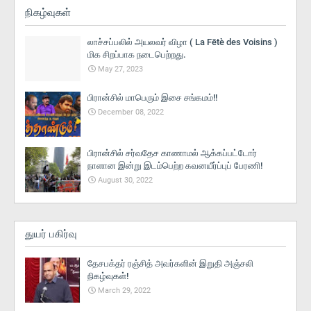
நிகழ்வுகள்
லாச்சப்பலில் அயலவர் விழா ( La Fētè des Voisins )
மிக சிறப்பாக நடைபெற்றது.
May 27, 2023
பிரான்சில் மாபெரும் இசை சங்கமம்!!
December 08, 2022
பிரான்சில் சர்வதேச காணாமல் ஆக்கப்பட்டோர்
நாளான இன்று இடம்பெற்ற கவனயீர்ப்புப் பேரணி!
August 30, 2022
துயர் பகிர்வு
தேசபக்தர் ரஞ்சித் அவர்களின் இறுதி அஞ்சலி
நிகழ்வுகள்!
March 29, 2022