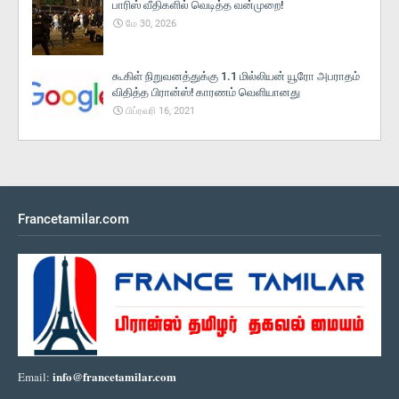
பாரிஸ் வீதிகளில் வெடித்த வன்முறை!
மே 30, 2026
கூகிள் நிறுவனத்துக்கு 1.1 மில்லியன் யூரோ அபராதம்
விதித்த பிரான்ஸ்! காரணம் வெளியானது
பிப்ரவரி 16, 2021
Francetamilar.com
info@francetamilar.com
Email: