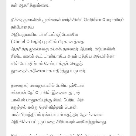
கள் ஆதரித்துள்ளன.
நிக்கரகுவாவின் முன்னாள் மார்க்சிஸ்ட் கெரில்லா போராளியும்
தற்போதைய
அதிபருமாகிய டானியல் ஒர்டேகாவே
(Daniel Ortega) புடினின் பிரகடனத்தை
ஆதரித்த முதலாவது உலகத் தலைவர் ஆவார். ரஷ்யாவின்
நீண்ட காலக் கூட் டாளியாகிய அவர் மத்திய அமெரிக்கா
வில் வோஷிங்டன் செல்வாக்குச் செலுத்
துவதைக் கடுமையாக எதிர்த்து வருபவர்.
தலைநகர் மனகுவாவில் பேசிய ஒர்டேகா
உக்ரைன் நேட்டோவில் இணைவது ரஷ்
யாவின் பாதுகாப்புக்கு மிகப் பெரிய அச்
சுறுத்தல் என்று தெரிவித்தார்.டொன்
பாஸ் பிராந்தியம் ரஷ்யாவால் சுதந்திர தேசங்களாக
அறிவிக்கப்பட்டிருப்பதை சிரியாவும் வரவேற்றுள்ளது.