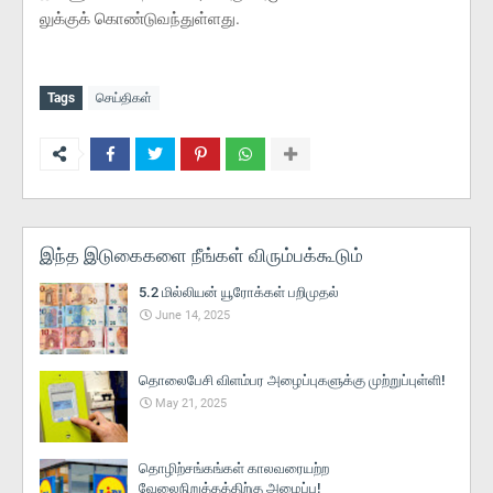
லுக்குக் கொண்டுவந்துள்ளது.
Tags
செய்திகள்
இந்த இடுகைகளை நீங்கள் விரும்பக்கூடும்
5.2 மில்லியன் யூரோக்கள் பறிமுதல்
June 14, 2025
தொலைபேசி விளம்பர அழைப்புகளுக்கு முற்றுப்புள்ளி!
May 21, 2025
தொழிற்சங்கங்கள் காலவரையற்ற
வேலைநிறுத்தத்திற்கு அழைப்பு!