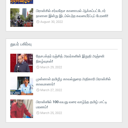
பிரான்சில் சர்வதேச காணாமல் ஆக்கப்பட்டோர்
நாளான இன்று இடம்பெற்ற கவனயீர்ப்புப் பேரணி!
August 30, 2022
துயர் பகிர்வு
தேசபக்தர் ரஞ்சித் அவர்களின் இறுதி அஞ்சலி
நிகழ்வுகள்!
March 29, 2022
முன்னாள் தமிழீழ காவல்துறை அதிகாரி பிரான்சில்
காலமானார்!
March 27, 2022
பிரான்ஸில் 100 வயது வரை வாழ்ந்த தமிழ் பாட்டி
மரணம்!
March 25, 2022