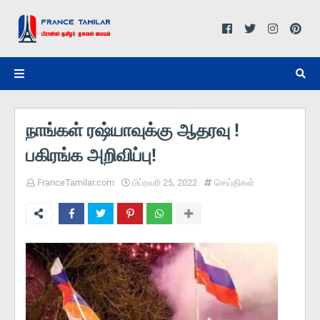
நாங்கள் ரஷ்யாவுக்கு ஆதரவு !
பகிரங்க அறிவிப்பு!
FranceTamilar.com
பிப்ரவரி 25, 2022
செய்திகள்