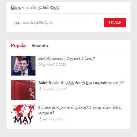
இந்த வலைப்பதிவில் தேடு
Popular
Recents
மீண்டும் சுகாதார அனுமதி அட்டை?
ஜூலை 04, 2022
Saint-Denis : பேருந்து மோதி இரு பாதசாரிகள் காயம்!
பிப்ரவரி 05, 2025
மே மாத விடுமுறைகள்: ஓய்வா? அல்லது சம்பளத்தில்
குறைவா?
ஏப்ரல் 30, 2025