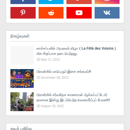
நிகழ்வுகள்
லாச்சப்பலில் அயலவர் விழா ( La Fētè des Voisins )
மிக சிறப்பாக நடைபெற்றது.
May 27, 2023
பிரான்சில் மாபெரும் இசை சங்கமம்!!
December 08, 2022
பிரான்சில் சர்வதேச காணாமல் ஆக்கப்பட்டோர்
நாளான இன்று இடம்பெற்ற கவனயீர்ப்புப் பேரணி!
August 30, 2022
துயர் பகிர்வு