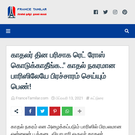
காதலர் தின பரிசாக ரெட் ரோஸ்
கொடுக்காதீங்க.." காதல் நகரமான
பாரிஸிலேயே பிரச்சாரம் செய்யும்
பெண்!
FranceTamilar.com
பிப்ரவரி 13, 2021
கட்டுரை
காதல் நகரம் என அழைக்கப்படும் பாரிஸில் பிரபலமான
ஓன்லைன் பூக்கடை வியாபாரி ஒருவர் காதலர்