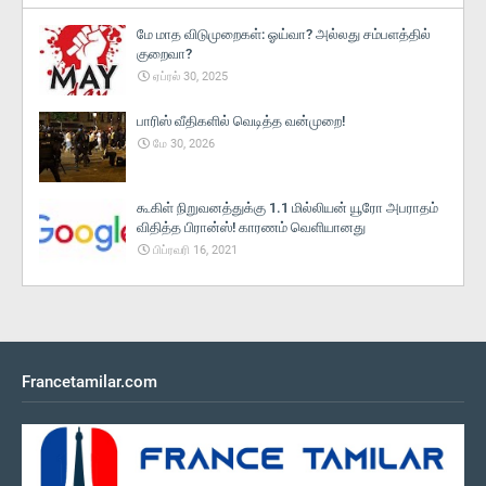
மே மாத விடுமுறைகள்: ஓய்வா? அல்லது சம்பளத்தில்
குறைவா?
ஏப்ரல் 30, 2025
பாரிஸ் வீதிகளில் வெடித்த வன்முறை!
மே 30, 2026
கூகிள் நிறுவனத்துக்கு 1.1 மில்லியன் யூரோ அபராதம்
விதித்த பிரான்ஸ்! காரணம் வெளியானது
பிப்ரவரி 16, 2021
Francetamilar.com