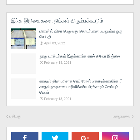
இந்த இடுகைகளை நீங்கள் விரும்பக்கூடும்
பிரான்ஸ் விசா பெறுவது தொடர்பான பயனுள்ள ஒரு
செய்தி
April 03, 2022
நூறு டாக்டர்கள் இருக்காங்க கால் கிலோ இஞ்சில
February 15, 2021
காதலர் தின பரிசாக ரெட் ரோஸ் கொடுக்காதீங்க.."
காதல் நகரமான பாரிஸிலேயே பிரச்சாரம் செய்யும்
பெண்!
February 13, 2021
புதியது
பழையவை