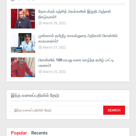
தேசபக்தர் ரஞ்சித் அவர்களின் இறுதி அஞ்சலி
நிகழ்வுகள்!
March 29, 2022
முன்னாள் தமிழீழ காவல்துறை அதிகாரி பிரான்சில்
காலமானார்!
March 27, 2022
பிரான்ஸில் 100 வயது வரை வாழ்ந்த தமிழ் பாட்டி
மரணம்!
March 25, 2022
இந்த வலைப்பதிவில் தேடு
Popular
Recents