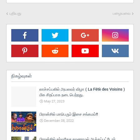
புதியது
பழையவை
நிகழ்வுகள்
லாச்சப்பலில் அயலவர் விழா ( La Fētè des Voisins )
மிக சிறப்பாக நடைபெற்றது.
May 27, 2023
பிரான்சில் மாபெரும் இசை சங்கமம்!!
December 08, 2022
பிரான்சில் சர்வதேச காணாமல் ஆக்கப்பட்டோர்