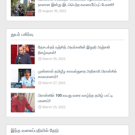
நாளான இன்று இடம்பெற்ற கவனயீர்ப்புப் பேரணி!
August 30, 2022
துயர் பகிர்வு
தேசபக்தர் ரஞ்சித் அவர்களின் இறுதி அஞ்சலி
நிகழ்வுகள்!
March 29, 2022
முன்னாள் தமிழீழ காவல்துறை அதிகாரி பிரான்சில்
காலமானார்!
March 27, 2022
பிரான்ஸில் 100 வயது வரை வாழ்ந்த தமிழ் பாட்டி
மரணம்!
March 25, 2022
இந்த வலைப்பதிவில் தேடு