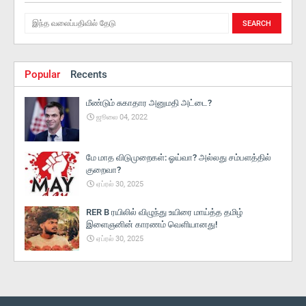
Popular
Recents
மீண்டும் சுகாதார அனுமதி அட்டை?
ஜூலை 04, 2022
மே மாத விடுமுறைகள்: ஓய்வா? அல்லது சம்பளத்தில்
குறைவா?
ஏப்ரல் 30, 2025
RER B ரயிலில் விழுந்து உயிரை மாய்த்த தமிழ்
இளைஞனின் காரணம் வெளியானது!
ஏப்ரல் 30, 2025