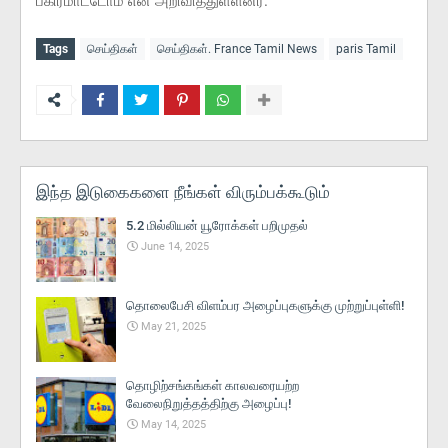
பகிரமாட்டோம் என அறிவித்துள்ளனர்.
Tags
செய்திகள்
செய்திகள். France Tamil News
paris Tamil
இந்த இடுகைகளை நீங்கள் விரும்பக்கூடும்
5.2 மில்லியன் யூரோக்கள் பறிமுதல்
June 14, 2025
தொலைபேசி விளம்பர அழைப்புகளுக்கு முற்றுப்புள்ளி!
May 21, 2025
தொழிற்சங்கங்கள் காலவரையற்ற
வேலைநிறுத்தத்திற்கு அழைப்பு!
May 14, 2025