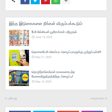
இந்த இடுகைகளை நீங்கள் விரும்பக்கூடும்
5.2 மில்லியன் யூரோக்கள் பறிமுதல்
June 14, 2025
தொலைபேசி விளம்பர அழைப்புகளுக்கு முற்றுப்புள்ளி!
May 21, 2025
தொழிற்சங்கங்கள் காலவரையற்ற
வேலைநிறுத்தத்திற்கு அழைப்பு!
May 14, 2025
புதியது
பழையவை