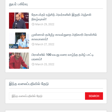
துயர் பகிர்வு
தேசபக்தர் ரஞ்சித் அவர்களின் இறுதி அஞ்சலி
நிகழ்வுகள்!
March 29, 2022
முன்னாள் தமிழீழ காவல்துறை அதிகாரி பிரான்சில்
காலமானார்!
March 27, 2022
பிரான்ஸில் 100 வயது வரை வாழ்ந்த தமிழ் பாட்டி
மரணம்!
March 25, 2022
இந்த வலைப்பதிவில் தேடு