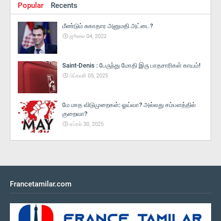
Popular
Recents
மீண்டும் சுகாதார அனுமதி அட்டை?
ஜூலை 04, 2022
Saint-Denis : பேருந்து மோதி இரு பாதசாரிகள் காயம்!
பிப்ரவரி 05, 2025
மே மாத விடுமுறைகள்: ஓய்வா? அல்லது சம்பளத்தில்
குறைவா?
ஏப்ரல் 30, 2025
Francetamilar.com