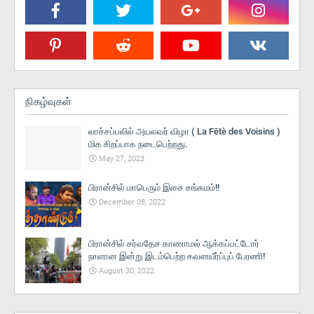
நிகழ்வுகள்
லாச்சப்பலில் அயலவர் விழா ( La Fētè des Voisins )
மிக சிறப்பாக நடைபெற்றது.
May 27, 2023
பிரான்சில் மாபெரும் இசை சங்கமம்!!
December 08, 2022
பிரான்சில் சர்வதேச காணாமல் ஆக்கப்பட்டோர்
நாளான இன்று இடம்பெற்ற கவனயீர்ப்புப் பேரணி!
August 30, 2022