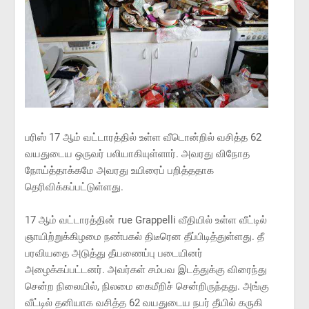
பரிஸ் 17 ஆம் வட்டாரத்தில் உள்ள வீடொன்றில் வசித்த 62
வயதுடைய ஒருவர் பலியாகியுள்ளார். அவரது விநோத
நோய்த்தாக்கமே அவரது உயிரைப் பறித்ததாக
தெரிவிக்கப்பட்டுள்ளது.
17 ஆம் வட்டாரத்தின் rue Grappelli வீதியில் உள்ள வீட்டில்
ஞாயிற்றுக்கிழமை நண்பகல் திடீரென தீப்பிடித்துள்ளது. தீ
பரவியதை அடுத்து தீயணைப்பு படையினர்
அழைக்கப்பட்டனர். அவர்கள் சம்பவ இடத்துக்கு விரைந்து
சென்ற நிலையில், நிலமை கைமீறிச் சென்றிருந்தது. அங்கு
வீட்டில் தனியாக வசித்த 62 வயதுடைய நபர் தீயில் கருகி