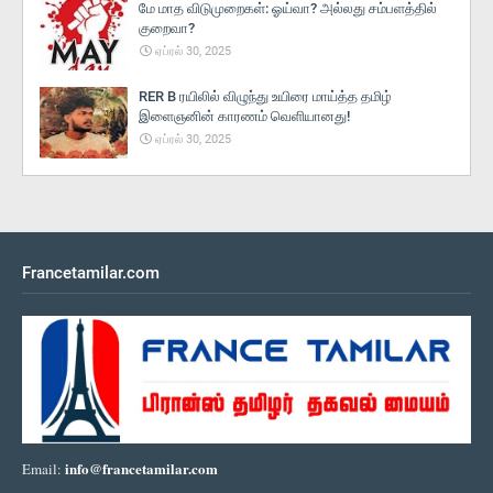
மே மாத விடுமுறைகள்: ஓய்வா? அல்லது சம்பளத்தில்
குறைவா?
ஏப்ரல் 30, 2025
RER B ரயிலில் விழுந்து உயிரை மாய்த்த தமிழ்
இளைஞனின் காரணம் வெளியானது!
ஏப்ரல் 30, 2025
Francetamilar.com
info@francetamilar.com
Email: