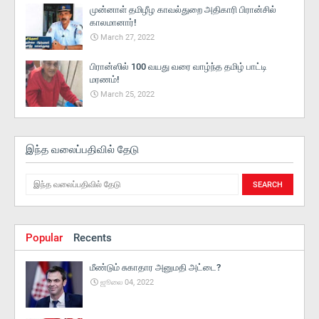
முன்னாள் தமிழீழ காவல்துறை அதிகாரி பிரான்சில்
காலமானார்!
March 27, 2022
பிரான்ஸில் 100 வயது வரை வாழ்ந்த தமிழ் பாட்டி
மரணம்!
March 25, 2022
இந்த வலைப்பதிவில் தேடு
Popular
Recents
மீண்டும் சுகாதார அனுமதி அட்டை?
ஜூலை 04, 2022