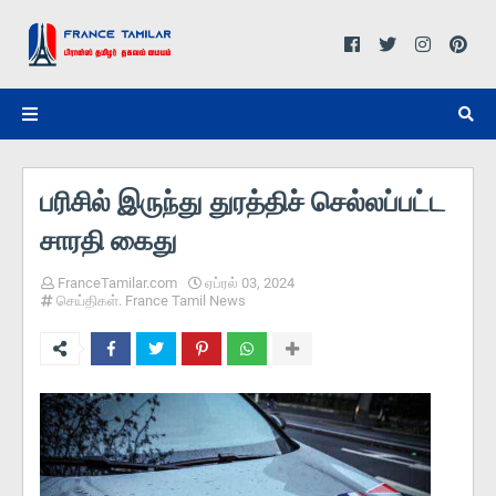
பரிசில் இருந்து துரத்திச் செல்லப்பட்ட
சாரதி கைது
FranceTamilar.com
ஏப்ரல் 03, 2024
செய்திகள். France Tamil News