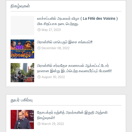
நிகழ்வுகள்
லாச்சப்பலில் அயலவர் விழா ( La Fētè des Voisins )
மிக சிறப்பாக நடைபெற்றது.
May 27, 2023
பிரான்சில் மாபெரும் இசை சங்கமம்!!
December 08, 2022
பிரான்சில் சர்வதேச காணாமல் ஆக்கப்பட்டோர்
நாளான இன்று இடம்பெற்ற கவனயீர்ப்புப் பேரணி!
August 30, 2022
துயர் பகிர்வு
தேசபக்தர் ரஞ்சித் அவர்களின் இறுதி அஞ்சலி
நிகழ்வுகள்!
March 29, 2022