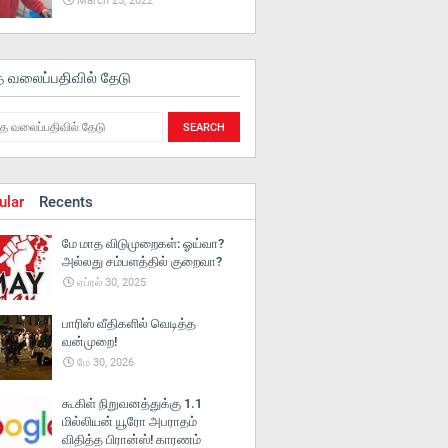
March 25, 2022
த வலைப்பதிவில் தேடு
ular
Recents
மே மாத விடுமுறைகள்: ஓய்வா?
அல்லது சம்பளத்தில் குறைவா?
ஏப்ரல் 30, 2025
பாரிஸ் வீதிகளில் வெடித்த
வன்முறை!
மே 30, 2026
கூகிள் நிறுவனத்துக்கு 1.1
மில்லியன் யூரோ அபராதம்
விதித்த பிரான்ஸ்! காரணம்