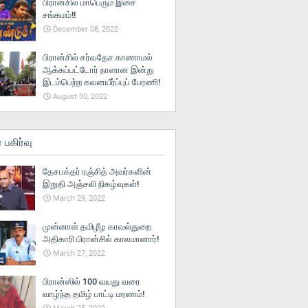
பிரான்சில் மாபெரும் இசை
சங்கமம்!!
December 08, 2022
பிரான்சில் சர்வதேச காணாமல்
ஆக்கப்பட்டோர் நாளான இன்று
இடம்பெற்ற கவனயீர்ப்புப் பேரணி!
August 30, 2022
் பகிர்வு
தேசபக்தர் ரஞ்சித் அவர்களின்
இறுதி அஞ்சலி நிகழ்வுகள்!
March 29, 2022
முன்னாள் தமிழீழ காவல்துறை
அதிகாரி பிரான்சில் காலமானார்!
March 27, 2022
பிரான்ஸில் 100 வயது வரை
வாழ்ந்த தமிழ் பாட்டி மரணம்!