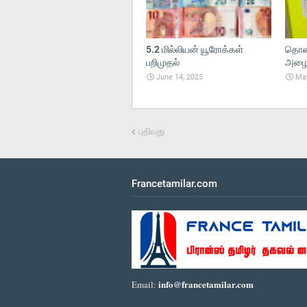
5.2 மில்லியன் யூரோக்கள்
தொலை
பறிமுதல்
அழைப்
June 14, 2025
May
புதியது
Francetamilar.com
info@francetamilar.com
Email: