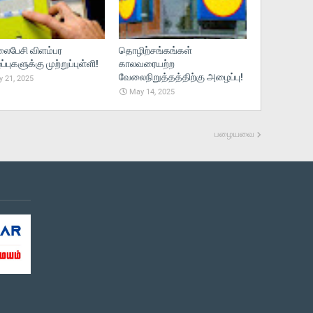
பேசி விளம்பர
தொழிற்சங்கங்கள்
புகளுக்கு முற்றுப்புள்ளி!
காலவரையற்ற
வேலைநிறுத்தத்திற்கு அழைப்பு!
 21, 2025
May 14, 2025
பழையவை