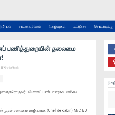
ரசியல்
தாயக புதினம்
நிகழ்வுகள்
கட்டுரை
தொடர்புக்கு
ிமானப் பணித்துறையின் தலைமை
!
செய்திகள்
நிகழ
்தமிழ் இளைஞரொருவர் விமானப் பணியாளராக பணியை
தில் முதல் தலைமை ஊழியராக (Chef de cabin) M/C EU