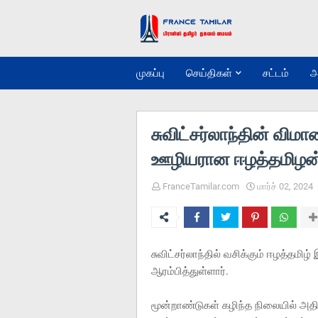
முகப்பு
செய்திகள்
சட்டம்
அ
சுவிட்சர்லாந்தின் வ
ஊழியரான ஈழத்தமிழன்
FranceTamilar.com
மார்ச் 02, 2024
சுவிட்சர்லாந்தில் வசிக்கும் ஈழத
ஆரம்பித்துள்ளார்.
மூன்றாண்டுகள் கழிந்த நிலையில் அ