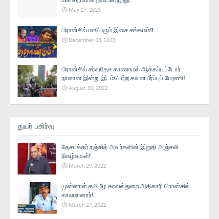
May 27, 2023
பிரான்சில் மாபெரும் இசை சங்கமம்!!
December 08, 2022
பிரான்சில் சர்வதேச காணாமல் ஆக்கப்பட்டோர்
நாளான இன்று இடம்பெற்ற கவனயீர்ப்புப் பேரணி!
August 30, 2022
துயர் பகிர்வு
தேசபக்தர் ரஞ்சித் அவர்களின் இறுதி அஞ்சலி
நிகழ்வுகள்!
March 29, 2022
முன்னாள் தமிழீழ காவல்துறை அதிகாரி பிரான்சில்
காலமானார்!
March 27, 2022