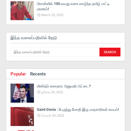
பிரான்ஸில் 100 வயது வரை வாழ்ந்த தமிழ் பாட்டி
மரணம்!
March 25, 2022
இந்த வலைப்பதிவில் தேடு
Popular
Recents
மீண்டும் சுகாதார அனுமதி அட்டை?
ஜூலை 04, 2022
Saint-Denis : பேருந்து மோதி இரு பாதசாரிகள் காயம்!
பிப்ரவரி 05, 2025