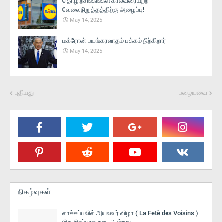
தொழிற்சங்கங்கள் காலவரையற்ற
வேலைநிறுத்தத்திற்கு அழைப்பு!
May 14, 2025
மக்ரோன் பயங்கரவாதம் பக்கம் நிற்கிறார்
May 14, 2025
புதியது
பழையவை
நிகழ்வுகள்
லாச்சப்பலில் அயலவர் விழா ( La Fētè des Voisins )
மிக சிறப்பாக நடைபெற்றது.