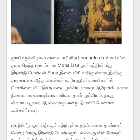
ஞாயிற்றுக்கிழமை காலை பாரிஸில் Leonardo da Vinci யின்
தலைசிறந்த படைப்பான Mona Lisa ஓவியத்தின் மீது
இரண்டு பெண்கள் Soup இனை வீசி எறிந்துள்ளன.இதற்கு
காரணமாக அந்த பெண்கள் கூறியது; விவசாயிகளின்
பிரச்சினை விட இந்த கலை முக்கியமானதா ஆரோக்கியமான
நிலையான உணவுக்கான உரிமை தான் முக்கியம். நமது
விவசாய முறை ஆபத்தானது என்று இரண்டு பெண்கள்
கூச்சலிட்டனர்.
புகழ்பெற்ற ஓவியத்தைச் சுற்றியுள்ள தடுப்புகளை தான்டி உட்
சென்ற பிறகு, இரண்டு பெண்களும் பலத்த குரலில் கோஷம்