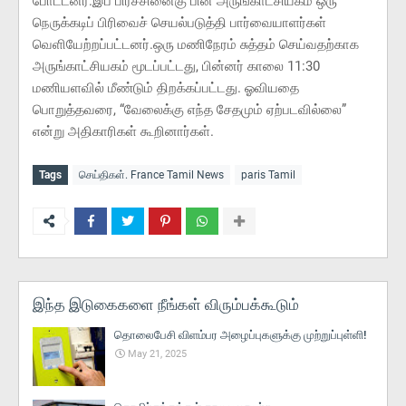
போட்டனர்.இப் பிரச்சினைகு பின் அருங்காட்சியகம் ஒரு
நெருக்கடிப் பிரிவைச் செயல்படுத்தி பார்வையாளர்கள்
வெளியேற்றப்பட்டனர்.ஒரு மணிநேரம் சுத்தம் செய்வதற்காக
அருங்காட்சியகம் மூடப்பட்டது, பின்னர் காலை 11:30
மணியளவில் மீண்டும் திறக்கப்பட்டது. ஓவியதை
பொறுத்தவரை, “வேலைக்கு எந்த சேதமும் ஏற்படவில்லை”
என்று அதிகாரிகள் கூறினார்கள்.
Tags
செய்திகள். France Tamil News
paris Tamil
இந்த இடுகைகளை நீங்கள் விரும்பக்கூடும்
தொலைபேசி விளம்பர அழைப்புகளுக்கு முற்றுப்புள்ளி!
May 21, 2025