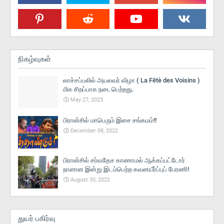
நிகழ்வுகள்
லாச்சப்பலில் அயலவர் விழா ( La Fētè des Voisins )
மிக சிறப்பாக நடைபெற்றது.
May 27, 2023
பிரான்சில் மாபெரும் இசை சங்கமம்!!
December 08, 2022
பிரான்சில் சர்வதேச காணாமல் ஆக்கப்பட்டோர்
நாளான இன்று இடம்பெற்ற கவனயீர்ப்புப் பேரணி!
August 30, 2022
துயர் பகிர்வு