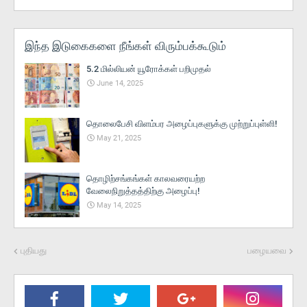
இந்த இடுகைகளை நீங்கள் விரும்பக்கூடும்
5.2 மில்லியன் யூரோக்கள் பறிமுதல்
June 14, 2025
தொலைபேசி விளம்பர அழைப்புகளுக்கு முற்றுப்புள்ளி!
May 21, 2025
தொழிற்சங்கங்கள் காலவரையற்ற
வேலைநிறுத்தத்திற்கு அழைப்பு!
May 14, 2025
புதியது
பழையவை