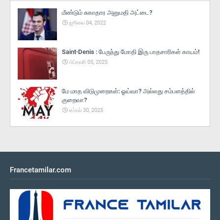
மீண்டும் சுகாதார அனுமதி அட்டை?
ஜூலை 04, 2022
Saint-Denis : பேருந்து மோதி இரு பாதசாரிகள் காயம்!
பிப்ரவரி 05, 2025
மே மாத விடுமுறைகள்: ஓய்வா? அல்லது சம்பளத்தில்
குறைவா?
ஏப்ரல் 30, 2025
Francetamilar.com