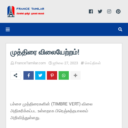
முத்திரை விலையேற்றம்!
FranceTamilar.com
ஜூலை 27, 2023
செய்திகள்
பச்சை முத்திரைகளின் (TIMBRE VERT) விலை
அதிகரிக்கப்பட உள்ளதாக பிரெஞ்சுத்தபாலகம்
அறிவித்துள்ளது.