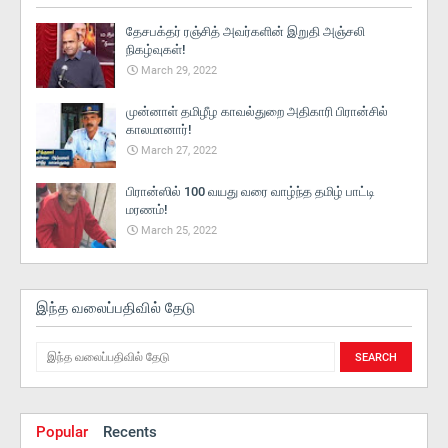
தேசபக்தர் ரஞ்சித் அவர்களின் இறுதி அஞ்சலி
நிகழ்வுகள்!
March 29, 2022
முன்னாள் தமிழீழ காவல்துறை அதிகாரி பிரான்சில்
காலமானார்!
March 27, 2022
பிரான்ஸில் 100 வயது வரை வாழ்ந்த தமிழ் பாட்டி
மரணம்!
March 25, 2022
இந்த வலைப்பதிவில் தேடு
Popular
Recents