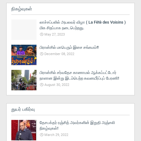
நிகழ்வுகள்
லாச்சப்பலில் அயலவர் விழா ( La Fētè des Voisins )
மிக சிறப்பாக நடைபெற்றது.
May 27, 2023
பிரான்சில் மாபெரும் இசை சங்கமம்!!
December 08, 2022
பிரான்சில் சர்வதேச காணாமல் ஆக்கப்பட்டோர்
நாளான இன்று இடம்பெற்ற கவனயீர்ப்புப் பேரணி!
August 30, 2022
துயர் பகிர்வு
தேசபக்தர் ரஞ்சித் அவர்களின் இறுதி அஞ்சலி
நிகழ்வுகள்!
March 29, 2022