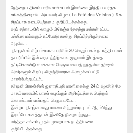
நேற்றைய தினம் பாரீசு லாச்சப்பல் இலங்கை இந்திய வர்தக
சங்கத்தினரால் அயலவர் விழா ( La Fētè des Voisins ) மிக
சிறப்பாக நடைபெற்றமை குறிப்பிடத்தக்கது.
அவ் சுற்றாடலில் வாழும் பிரெஞ்சு தேசத்து மக்கள் உட்பட
பல்லின மக்களும் நட்போடு கலந்து சிறப்பித்திருந்தமை
அழகே...
நிகழவின் சிற்பம்சமாக பாரீசில் 20 வெதுப்பகம் நடாத்தி பாண்
தயாரிப்பில் இவ் வருடத்திற்கான முதலாம் இடத்தை
தட்டிகொண்டு எமக்கான பெருமையைத் தந்துள்ள தர்ஷன்
அவர்களும் சிறப்பு விருந்தினராக அழைக்கப்பட்டு
மாண்பேற்றபட்டர்...
தர்ஷன் பிரான்சின் ஜனாதிபதி மாளிகைக்கு 24 ம் ஆண்டு மே
மாதம்வரையில் பாண் வழங்கும் அதிஷ்டத்தை பெற்றுக்
கொண்டவர் என்பதும் பெருமையே...
இன்றய நிகழ்வானது மாலை சிற்றுண்டியுடன் ஆரம்பித்து
இராப்போசனத்துடன் இனிதே நிறைவுற்றது...
வர்த்தக சங்கம் முதல் முறையாக நடத்தியமை
குறிப்பிடத்தக்கது....