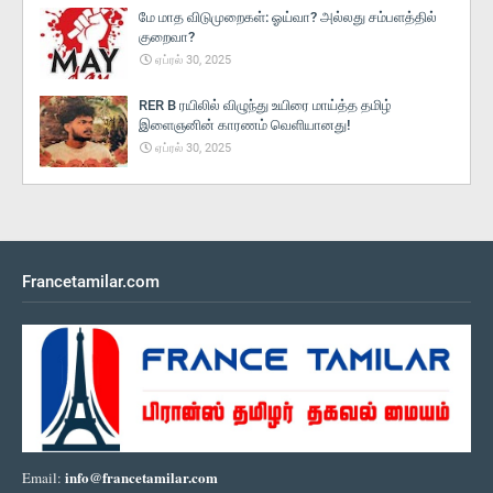
மே மாத விடுமுறைகள்: ஓய்வா? அல்லது சம்பளத்தில்
குறைவா?
ஏப்ரல் 30, 2025
RER B ரயிலில் விழுந்து உயிரை மாய்த்த தமிழ்
இளைஞனின் காரணம் வெளியானது!
ஏப்ரல் 30, 2025
Francetamilar.com
info@francetamilar.com
Email: