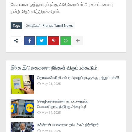
வேகமான ஒத்துழைப்புக்கு கிரெனோபிள் அரச சட்டவாளர்
நன்றி தெரிவித்திருக்கிறார்.
Tags
செய்திகள். France Tamil News
இந்த இடுகைகளை நீங்கள் விரும்பக்கூடும்
தொலைபேசி விளம்பர அழைப்புகளுக்கு முற்றுப்புள்ளி!
May 21, 2025
தொழிற்சங்கங்கள் காலவரையற்ற
வேலைநிறுத்தத்திற்கு அழைப்பு!
May 14, 2025
மக்ரோன் பயங்கரவாதம் பக்கம் நிற்கிறார்
May 14, 2025