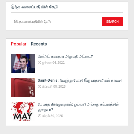
இந்த வலைப்பதிவில் தேடு
Popular
Recents
மீண்டும் சுகாதார அனுமதி அட்டை?
ஜூலை 04, 2022
Saint-Denis : பேருந்து மோதி இரு பாதசாரிகள் காயம்!
பிப்ரவரி 05, 2025
மே மாத விடுமுறைகள்: ஓய்வா? அல்லது சம்பளத்தில்
குறைவா?
ஏப்ரல் 30, 2025