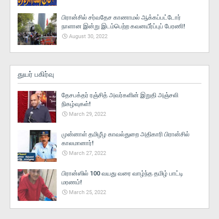
பிரான்சில் சர்வதேச காணாமல் ஆக்கப்பட்டோர்
நாளான இன்று இடம்பெற்ற கவனயீர்ப்புப் பேரணி!
August 30, 2022
துயர் பகிர்வு
தேசபக்தர் ரஞ்சித் அவர்களின் இறுதி அஞ்சலி
நிகழ்வுகள்!
March 29, 2022
முன்னாள் தமிழீழ காவல்துறை அதிகாரி பிரான்சில்
காலமானார்!
March 27, 2022
பிரான்ஸில் 100 வயது வரை வாழ்ந்த தமிழ் பாட்டி
மரணம்!
March 25, 2022