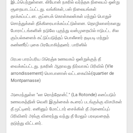
இடம்பெற்றுள்ளன. லியோன் நகரில் வர்த்தக நிலையம் ஒன்று
சூறையாடப்பட்டது. வங்கிகள், பஸ் நிலையங்கள்
தாக்கப்பட்டன. குப்பைக் கொள்கலன்கள் மற்றும் பொதுச்
சொத்துக்கள் தீக்கிரையாக்கப்பட்டுள்ளன. தொழிலாளர்களது
போராட்டங்களின் நடுவே புகுந்து வன்முறையில் ஈடுபட்ட சில
கும்பல்களைக் கட்டுப்படுத்தப் பொலீஸார் தடியடி மற்றும்
கண்ணீர்ப் புகை பிரயோகித்தனர். பாரிஸில்
பிரபல பாரம்பரிய பிரெஞ்சு உணவகம் ஒன்றுக்குத் தீ
வைக்கப்பட்டது. நகரின் ஆறாவது நிர்வாகப் பிரிவில் (VIe
arrondissement) மொபானாஸ் வட்டகையில்(quartier de
Montparnasse)
அமைந்துள்ள "லா ரொத்தோன்ட்" (La Rotonde) எனப்படும்
உணவகத்தின் வெளி இருக்கைக் கூரைப் படங்குக்கு விசமிகள்
தீ மூட்டினர். எனினும் மோட்டார் சைக்கிள் தீ அணைப்புப்
பிரிவினர் அங்கு விரைந்து வந்து தீ மேலும் பரவுவதைத்
தடுத்து விட்டனர்.