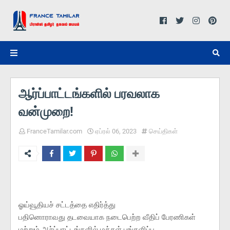
ஆர்ப்பாட்டங்களில் பரவலாக
வன்முறை!
FranceTamilar.com
ஏப்ரல் 06, 2023
செய்திகள்
ஓய்வூதியச் சட்டத்தை எதிர்த்து
பதினொராவது தடவையாக நடைபெற்ற வீதிப் பேரணிகள்
மற்றும் ஆர்ப்பாட்டங்களில் மக்கள் பங்களிப்பு