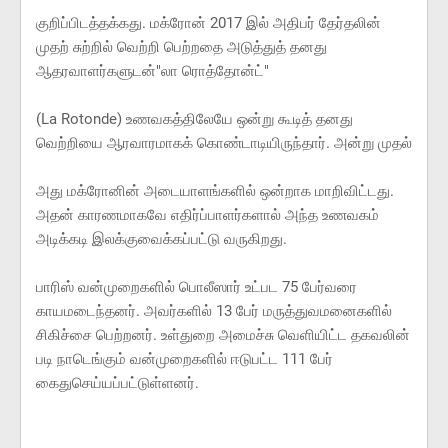
குறிப்பிடத்தக்கது. மக்ரோன் 2017 இல் அதிபர் தேர்தலின்
முதற் சுற்றில் வெற்றி பெற்றதை அடுத்துத் தனது
ஆதரவாளர்களுடன்"லா ரொத்தோன்ட்"
(La Rotonde) உணவகத்திலேயே ஒன்று கூடித் தனது
வெற்றியை ஆரவாரமாகக் கொண்டாடியிருந்தார். அன்று முதல்
அது மக்ரோனின் அடையாளங்களில் ஒன்றாக மாறிவிட்டது.
அதன் காரணமாகவே எதிர்ப்பாளர்களால் அந்த உணவகம்
அடிக்கடி இலக்குவைக்கப்பட்டு வருகிறது.
பாரிஸ் வன்முறைகளில் பொலீஸார் உட்பட 75 பேர்வரை
காயமடைந்தனர். அவர்களில் 13 பேர் மருத்துவமனைகளில்
சிகிச்சை பெற்றனர். உள்துறை அமைச்சு வெளியிட்ட தகவலின்
படி நாடெங்கும் வன்முறைகளில் ஈடுபட்ட 111 பேர்
கைதுசெய்யப்பட்டுள்ளனர்.