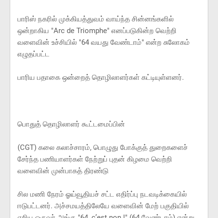
பாரிஸ் நகரில் முக்கியத்துவம் வாய்ந்த சின்னங்களில்
ஒன்றாகிய "Arc de Triomphe" எனப்படுகின்ற வெற்றி
வளைவின் உச்சியில் "64 வயது வேண்டாம்" என்ற சுலோகம்
எழுதப்பட்ட
பாரிய பதாகை ஒன்றைத் தொழிலாளர்கள் கட்டியுள்ளனர்.
பொதுத் தொழிலாளர் கூட்டமைப்பின்
(CGT) கலை கலாச்சாரம், பொழுது போக்குத் துறைகளைச்
சேர்ந்த பணியாளர்கள் நேற்றுப் புதன் கிழமை வெற்றி
வளைவின் முன்பாகத் திரண்டு
சில மணி நேரம் ஓய்வூதியச் சட்ட எதிர்ப்பு நடவடிக்கையில்
ஈடுபட்டனர். அச்சமயத்திலேயே வளைவின் மேற் பகுதியில்
ஏறிய ஒருவர் அங்கு "64, c’est non !" (64 வேண்டாம்) என்று