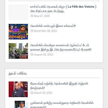
லாச்சப்பலில் அயலவர் விழா ( La Fētè des Voisins )
மிக சிறப்பாக நடைபெற்றது.
May 27, 2023
பிரான்சில் மாபெரும் இசை சங்கமம்!!
December 08, 2022
பிரான்சில் சர்வதேச காணாமல் ஆக்கப்பட்டோர்
நாளான இன்று இடம்பெற்ற கவனயீர்ப்புப் பேரணி!
August 30, 2022
துயர் பகிர்வு
தேசபக்தர் ரஞ்சித் அவர்களின் இறுதி அஞ்சலி
நிகழ்வுகள்!
March 29, 2022
முன்னாள் தமிழீழ காவல்துறை அதிகாரி பிரான்சில்
காலமானார்!