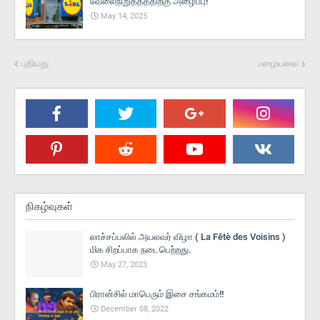
வேலைநிறுத்தத்திற்கு அழைப்பு!
May 14, 2025
புதியது
பழையவை
நிகழ்வுகள்
லாச்சப்பலில் அயலவர் விழா ( La Fētè des Voisins )
மிக சிறப்பாக நடைபெற்றது.
May 27, 2023
பிரான்சில் மாபெரும் இசை சங்கமம்!!
December 08, 2022