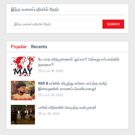
இந்த வலைப்பதிவில் தேடு
Popular
Recents
மே மாத விடுமுறைகள்: ஓய்வா? அல்லது சம்பளத்தில்
குறைவா?
ஏப்ரல் 30, 2025
RER B ரயிலில் விழுந்து உயிரை மாய்த்த தமிழ்
இளைஞனின் காரணம் வெளியானது!
ஏப்ரல் 30, 2025
பாரிஸ் வீதிகளில் வெடித்த வன்முறை!
மே 30, 2026