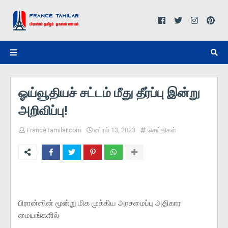
ஓய்வூதியச் சட்டம் மீது தீர்ப்பு இன்று
அறிவிப்பு!
FranceTamilar.com
ஏப்ரல் 13, 2023
செய்திகள்
பிரான்ஸின் மூன்று மிக முக்கிய அரசமைப்பு அதிகார
மையங்களில்