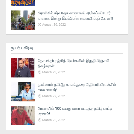
பிரான்சில் சர்வதேச காணாமல் ஆக்கப்பட்டோர்
நாளான இன்று இடம்பெற்ற கவனயீர்ப்புப் பேரணி!
August 30, 2022
துயர் பகிர்வு
தேசபக்தர் ரஞ்சித் அவர்களின் இறுதி அஞ்சலி
நிகழ்வுகள்!
March 29, 2022
முன்னாள் தமிழீழ காவல்துறை அதிகாரி பிரான்சில்
காலமானார்!
March 27, 2022
பிரான்ஸில் 100 வயது வரை வாழ்ந்த தமிழ் பாட்டி
மரணம்!
March 25, 2022