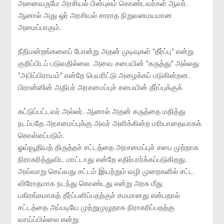
அனைவருமே அரசியல் பின்புலம் கொண்டவர்கள் ஆவர்.
ஆனால் அது ஒர் அரசியல் சாராத நிறுவனமயமான
அமைப்பாகும்.
நீதிமன்றங்களைப் போன்று அதன் முடிவுகள் "தீர்ப்பு" என்று
குறிப்பிடப் படுவதில்லை. அவை சபையின் "கருத்து" அல்லது
"அபிப்பிராயம்" என்றே பெயரிட்டு அழைக்கப் படுகின்றன.
பிரான்ஸின் அதிபர் அரசமைப்புச் சபையின் தீர்ப்புக்குக்
கட்டுப்பட்டவர் அல்லர். ஆனால் அதன் கருத்தை மதித்து
நடப்பதே அரசமைப்புக்கு அவர் அளிக்கின்ற மரியாதையாகக்
கொள்ளப்படும்.
ஓய்வூதியத் திருத்தச் சட்டத்தை அரசமைப்புச் சபை முற்றாக
நிராகரித்துவிட மாட்டாது என்றே எதிர்பார்க்கப்படுகிறது.
அவ்வாறு செய்வது சட்டம் இயற்றும் வழி முறைகளில் சட்ட
விரோதமாக நடந்து கொண்டது என்று அரசு மீது
பகிரங்கமாகத் தீர்ப்பளிப்பதற்குச் சமமானது என்பதால்
சட்டத்தை அப்படியே முற்றுமுழுதாக நிராகரிப்பதற்கு
வாய்ப்பில்லை என்று