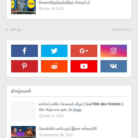
வேலைநிறுத்தத்திற்கு அழைப்பு!
May 14, 2025
புதியது
பழையவை
நிகழ்வுகள்
லாச்சப்பலில் அயலவர் விழா ( La Fētè des Voisins )
மிக சிறப்பாக நடைபெற்றது.
May 27, 2023
பிரான்சில் மாபெரும் இசை சங்கமம்!!
December 08, 2022