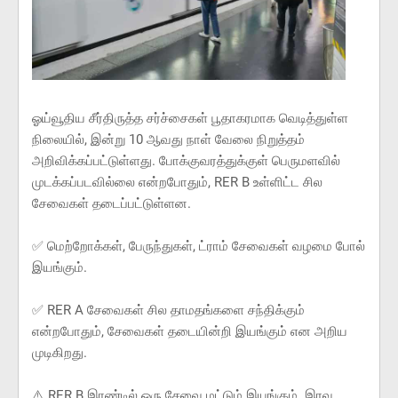
ஓய்வூதிய சீர்திருத்த சர்ச்சைகள் பூதாகரமாக வெடித்துள்ள
நிலையில், இன்று 10 ஆவது நாள் வேலை நிறுத்தம்
அறிவிக்கப்பட்டுள்ளது. போக்குவரத்துக்குள் பெருமளவில்
முடக்கப்படவில்லை என்றபோதும், RER B உள்ளிட்ட சில
சேவைகள் தடைப்பட்டுள்ளன.
✅ மெற்றோக்கள், பேருந்துகள், ட்ராம் சேவைகள் வழமை போல்
இயங்கும்.
✅ RER A சேவைகள் சில தாமதங்களை சந்திக்கும்
என்றபோதும், சேவைகள் தடையின்றி இயங்கும் என அறிய
முடிகிறது.
⚠️ RER B இரண்டில் ஒரு சேவை மட்டும் இயங்கும். இரவு