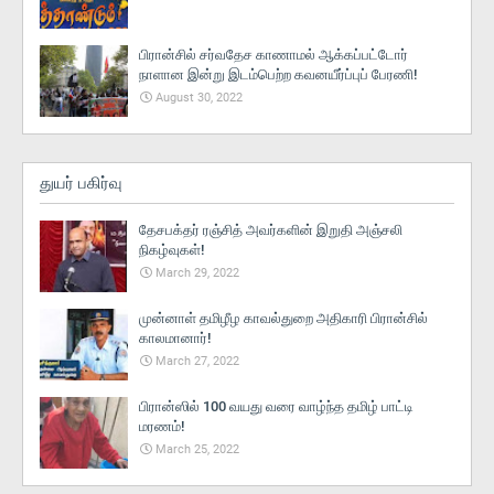
பிரான்சில் சர்வதேச காணாமல் ஆக்கப்பட்டோர்
நாளான இன்று இடம்பெற்ற கவனயீர்ப்புப் பேரணி!
August 30, 2022
துயர் பகிர்வு
தேசபக்தர் ரஞ்சித் அவர்களின் இறுதி அஞ்சலி
நிகழ்வுகள்!
March 29, 2022
முன்னாள் தமிழீழ காவல்துறை அதிகாரி பிரான்சில்
காலமானார்!
March 27, 2022
பிரான்ஸில் 100 வயது வரை வாழ்ந்த தமிழ் பாட்டி
மரணம்!
March 25, 2022