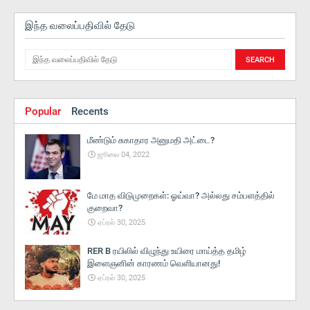
இந்த வலைப்பதிவில் தேடு
Popular
Recents
மீண்டும் சுகாதார அனுமதி அட்டை?
ஜூலை 04, 2022
மே மாத விடுமுறைகள்: ஓய்வா? அல்லது சம்பளத்தில்
குறைவா?
ஏப்ரல் 30, 2025
RER B ரயிலில் விழுந்து உயிரை மாய்த்த தமிழ்
இளைஞனின் காரணம் வெளியானது!
ஏப்ரல் 30, 2025