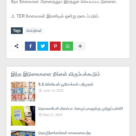
நேர சேவைகள் அனைத்தும் இரத்துச் செய்யப்பட்டுள்ளன.
⚠️ TER சேவைகள் இரண்டில் ஒன்று தடைப்படும்.
Tags
செய்திகள்
இந்த இடுகைகளை நீங்கள் விரும்பக்கூடும்
5.2 மில்லியன் யூரோக்கள் பறிமுதல்
June 14, 2025
தொலைபேசி விளம்பர அழைப்புகளுக்கு முற்றுப்புள்ளி!
May 21, 2025
தொழிற்சங்கங்கள் காலவரையற்ற