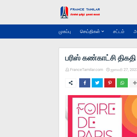
முகப்பு
செய்திகள்
சட்டம்
அ
பரிஸ் கண்காட்சி திகதி 
FranceTamilar.com
ஜனவரி 27, 202