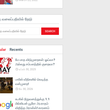
March 25, 2022
த வலைப்பதிவில் தேடு
ular
Recents
மே மாத விடுமுறைகள்: ஓய்வா?
அல்லது சம்பளத்தில் குறைவா?
ஏப்ரல் 30, 2025
பாரிஸ் வீதிகளில் வெடித்த
வன்முறை!
மே 30, 2026
கூகிள் நிறுவனத்துக்கு 1.1
மில்லியன் யூரோ அபராதம்
விதித்த பிரான்ஸ்! காரணம்