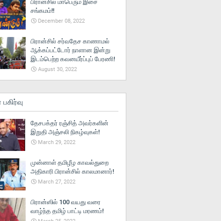
பிரான்சில் மாபெரும் இசை
சங்கமம்!!
December 08, 2022
பிரான்சில் சர்வதேச காணாமல்
ஆக்கப்பட்டோர் நாளான இன்று
இடம்பெற்ற கவனயீர்ப்புப் பேரணி!
August 30, 2022
் பகிர்வு
தேசபக்தர் ரஞ்சித் அவர்களின்
இறுதி அஞ்சலி நிகழ்வுகள்!
March 29, 2022
முன்னாள் தமிழீழ காவல்துறை
அதிகாரி பிரான்சில் காலமானார்!
March 27, 2022
பிரான்ஸில் 100 வயது வரை
வாழ்ந்த தமிழ் பாட்டி மரணம்!