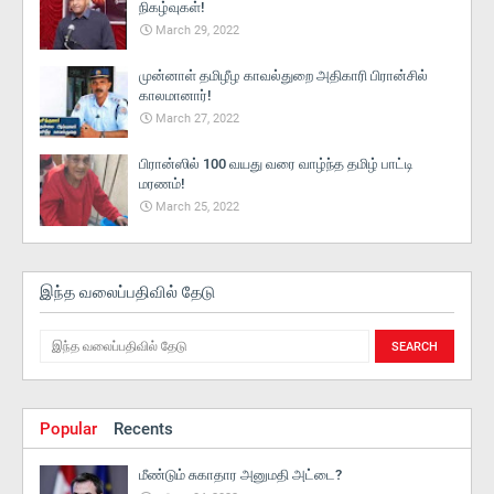
நிகழ்வுகள்!
March 29, 2022
முன்னாள் தமிழீழ காவல்துறை அதிகாரி பிரான்சில்
காலமானார்!
March 27, 2022
பிரான்ஸில் 100 வயது வரை வாழ்ந்த தமிழ் பாட்டி
மரணம்!
March 25, 2022
இந்த வலைப்பதிவில் தேடு
Popular
Recents
மீண்டும் சுகாதார அனுமதி அட்டை?