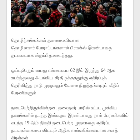
தொழிற்சங்கங்கள் தலைமையிலான
தொழிலாளர் போராட்டங்களால் பிரான்ஸ் இரண்டாவது
தடவையாக ஸ்தம்பிதமடைந்தது.
ஓய்வுபெறும் வயது எல்லையை 62 இல் இருந்து 64 ஆக
உயர்த்துவது அடங்கிய சீர்திருத்தத்துக்கு எதிர்ப்புத்
தெரிவித்து நாடு முழுவதும் வேலை நிறுத்தங்களும் வீதிப்
பேரணிகளும்
நடைபெற்றிருக்கின்றன. தலைநகர் பாரிஸ் உட்பட முக்கிய
நகரங்களில் நடந்த இன்றைய இரண்டாவது நாள் பேரணிகளில்
கடந்த 19 ஆம் திகதி நடைபெற்ற முதலாவது எதிர்ப்பு
நடவடிக்கையை விடவும் அதிக எண்ணிக்கையான சனத்
திரள்கள்