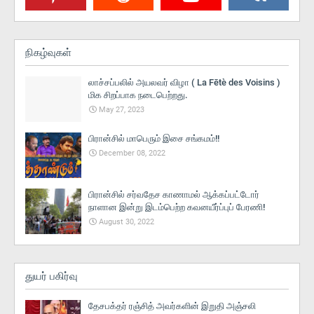
நிகழ்வுகள்
லாச்சப்பலில் அயலவர் விழா ( La Fētè des Voisins )
மிக சிறப்பாக நடைபெற்றது.
May 27, 2023
பிரான்சில் மாபெரும் இசை சங்கமம்!!
December 08, 2022
பிரான்சில் சர்வதேச காணாமல் ஆக்கப்பட்டோர்
நாளான இன்று இடம்பெற்ற கவனயீர்ப்புப் பேரணி!
August 30, 2022
துயர் பகிர்வு
தேசபக்தர் ரஞ்சித் அவர்களின் இறுதி அஞ்சலி