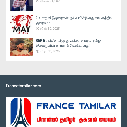
ஜூலை 04, 2022
மே மாத விடுமுறைகள்: ஓய்வா? அல்லது சம்பளத்தில்
குறைவா?
ஏப்ரல் 30, 2025
RER B ரயிலில் விழுந்து உயிரை மாய்த்த தமிழ்
இளைஞனின் காரணம் வெளியானது!
ஏப்ரல் 30, 2025
Francetamilar.com