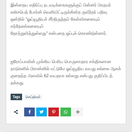
இன்றைய எதிர்ப்பு நடவடிக்கைகளுக்குப் பின்னர் பிரதமர்
எலிசபெத் போர்ன் வெளியிட்டிருக்கின்ற ருவீற்றர் பதிவு
ஒன்றில் "ஓய்வூதியச் சீர்திருத்தம் கேள்விகளையும்
சந்தேகங்களையும்
தோற்றுவித்துள்ளது" என்பதை ஒப்புக் கொண்டுள்ளார்.
ஐரோப்பாவின் முக்கிய பெரிய பொருளாதார சக்திகளான
நாடுகளில் பிரான்ஸில் மட்டுமே ஓய்வூதிய வயது எல்லை ஆகக்
குறைந்த அளவில் 62 வயதாக உள்ளது என்பது குறிப்பிடத்
தக்கது.
Tags
செய்திகள்