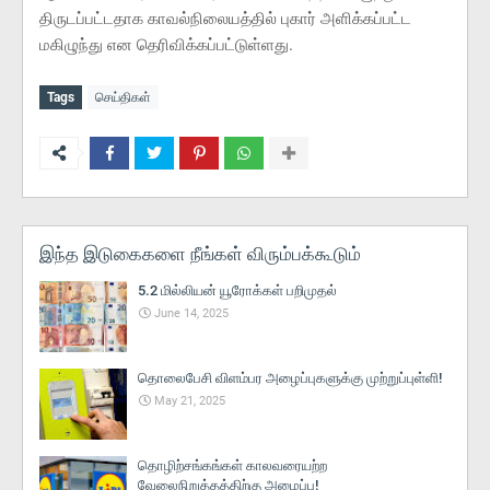
திருடப்பட்டதாக காவல்நிலையத்தில் புகார் அளிக்கப்பட்ட
மகிழுந்து என தெரிவிக்கப்பட்டுள்ளது.
Tags
செய்திகள்
இந்த இடுகைகளை நீங்கள் விரும்பக்கூடும்
5.2 மில்லியன் யூரோக்கள் பறிமுதல்
June 14, 2025
தொலைபேசி விளம்பர அழைப்புகளுக்கு முற்றுப்புள்ளி!
May 21, 2025
தொழிற்சங்கங்கள் காலவரையற்ற
வேலைநிறுத்தத்திற்கு அழைப்பு!