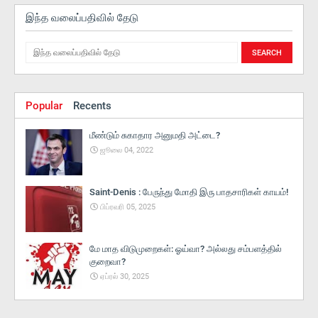
இந்த வலைப்பதிவில் தேடு
Popular
Recents
மீண்டும் சுகாதார அனுமதி அட்டை?
ஜூலை 04, 2022
Saint-Denis : பேருந்து மோதி இரு பாதசாரிகள் காயம்!
பிப்ரவரி 05, 2025
மே மாத விடுமுறைகள்: ஓய்வா? அல்லது சம்பளத்தில்
குறைவா?
ஏப்ரல் 30, 2025