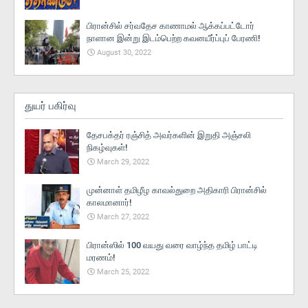
பிரான்சில் சர்வதேச காணாமல் ஆக்கப்பட்டோர்
நாளான இன்று இடம்பெற்ற கவனயீர்ப்புப் பேரணி!
August 30, 2022
துயர் பகிர்வு
தேசபக்தர் ரஞ்சித் அவர்களின் இறுதி அஞ்சலி
நிகழ்வுகள்!
March 29, 2022
முன்னாள் தமிழீழ காவல்துறை அதிகாரி பிரான்சில்
காலமானார்!
March 27, 2022
பிரான்ஸில் 100 வயது வரை வாழ்ந்த தமிழ் பாட்டி
மரணம்!
March 25, 2022