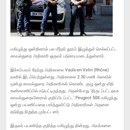
மகிழுந்து ஒன்றினால் பல மீற்றர் தூரம் இழுத்துச் செல்லப்பட்ட
காவல்துறை அதிகாரி ஒருவர் படுகாயமடைந்துள்ளார்.
இச்சம்பவம் நேற்று அதிகாலை Vaulx-en-Velin (Rhône)
நகரில் இடம்பெற்றுள்ளது. அதிகாலை 2.30 மணி அளவில்
மூன்று காவல்துறை அதிகாரிகள் கொண்ட குழு ஒன்று வீதி
கண்காணிப்பில் ஈடுபட்டிருந்தது. அதன்போது ‘திருடப்பட்டதாக
காவல்துறையினரால் குறிப்பிடப்பட்ட’ Peugeot 508 மகிழுந்து
ஒன்று பயணிப்பதை பார்த்துவிட்டு அதிகாரிகள் அதனை
தடுத்து நிறுத்த முற்பட்டனர்.
இருவர் பயணித்த குறித்த மகிழுந்து நின்றது. அவர்களை