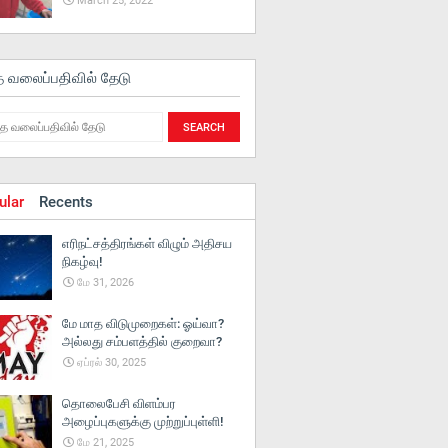
March 25, 2022
த வலைப்பதிவில் தேடு
ular
Recents
எரிநட்சத்திரங்கள் விழும் அதிசய
நிகழ்வு!
மே 31, 2026
மே மாத விடுமுறைகள்: ஓய்வா?
அல்லது சம்பளத்தில் குறைவா?
ஏப்ரல் 30, 2025
தொலைபேசி விளம்பர
அழைப்புகளுக்கு முற்றுப்புள்ளி!
மே 21, 2025