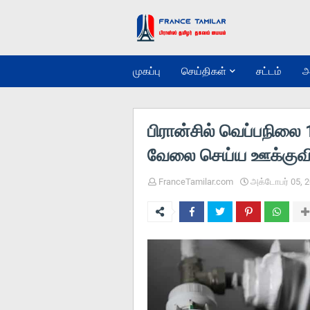
முகப்பு
செய்திகள்
சட்டம்
அ
பிரான்சில் வெப்பநிலை 18
வேலை செய்ய ஊக்குவிப
FranceTamilar.com
அக்டோபர் 05, 