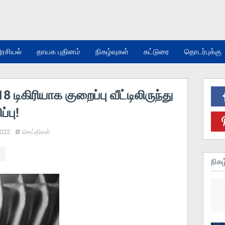
ரசியல்
தாயக புதினம்
நிகழ்வுகள்
கட்டுரை
தொடர்புக்கு
 டிகிரியாக குறைப்பு வீட்டிலிருந்து
்பு!
2022
செய்திகள்
நிகழ