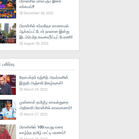
பிரான்சில் மாபெரும் இசை
சங்கமம்!!
December 08, 2022
பிரான்சில் சர்வதேச காணாமல்
ஆக்கப்பட்டோர் நாளான இன்று
இடம்பெற்ற கவனயீர்ப்புப் பேரணி!
August 30, 2022
் பகிர்வு
தேசபக்தர் ரஞ்சித் அவர்களின்
இறுதி அஞ்சலி நிகழ்வுகள்!
March 29, 2022
முன்னாள் தமிழீழ காவல்துறை
அதிகாரி பிரான்சில் காலமானார்!
March 27, 2022
பிரான்ஸில் 100 வயது வரை
வாழ்ந்த தமிழ் பாட்டி மரணம்!