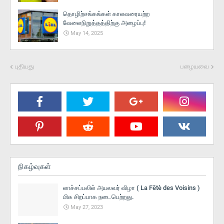
தொழிற்சங்கங்கள் காலவரையற்ற
வேலைநிறுத்தத்திற்கு அழைப்பு!
May 14, 2025
புதியது
பழையவை
நிகழ்வுகள்
லாச்சப்பலில் அயலவர் விழா ( La Fētè des Voisins )
மிக சிறப்பாக நடைபெற்றது.
May 27, 2023