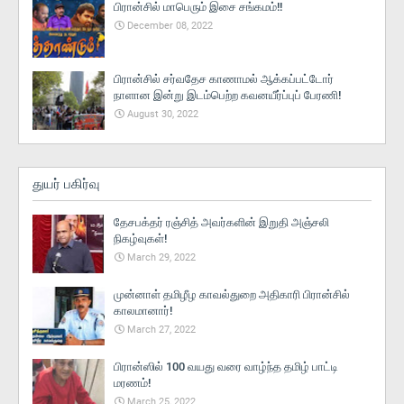
பிரான்சில் மாபெரும் இசை சங்கமம்!!
December 08, 2022
பிரான்சில் சர்வதேச காணாமல் ஆக்கப்பட்டோர்
நாளான இன்று இடம்பெற்ற கவனயீர்ப்புப் பேரணி!
August 30, 2022
துயர் பகிர்வு
தேசபக்தர் ரஞ்சித் அவர்களின் இறுதி அஞ்சலி
நிகழ்வுகள்!
March 29, 2022
முன்னாள் தமிழீழ காவல்துறை அதிகாரி பிரான்சில்
காலமானார்!
March 27, 2022
பிரான்ஸில் 100 வயது வரை வாழ்ந்த தமிழ் பாட்டி
மரணம்!
March 25, 2022