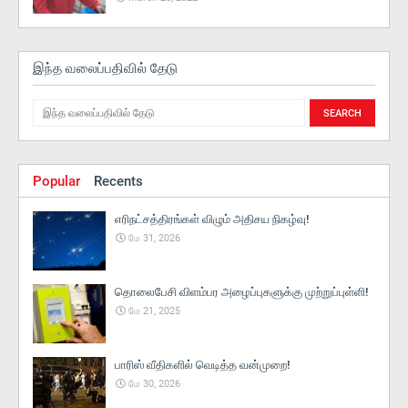
இந்த வலைப்பதிவில் தேடு
Popular
Recents
எரிநட்சத்திரங்கள் விழும் அதிசய நிகழ்வு!
மே 31, 2026
தொலைபேசி விளம்பர அழைப்புகளுக்கு முற்றுப்புள்ளி!
மே 21, 2025
பாரிஸ் வீதிகளில் வெடித்த வன்முறை!
மே 30, 2026