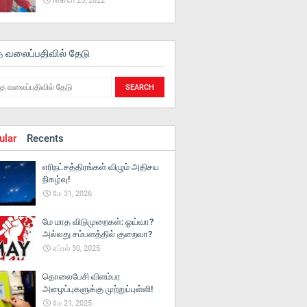
March 25, 2022
த வலைப்பதிவில் தேடு
ular
Recents
எரிநட்சத்திரங்கள் விழும் அதிசய
நிகழ்வு!
மே 31, 2026
மே மாத விடுமுறைகள்: ஓய்வா?
அல்லது சம்பளத்தில் குறைவா?
ஏப்ரல் 30, 2025
தொலைபேசி விளம்பர
அழைப்புகளுக்கு முற்றுப்புள்ளி!
மே 21, 2025