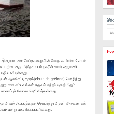
இந்
Pop
 இன்று மாலை பெய்த மழையின் போது காற்றின் வேகம்
கப் பதிவானது. அதேசமயம் நகரில் சுமார் ஒருமணி
சி பதிவாகியுள்ளது.
டன் ஆலங்கட்டிகளும்(chute de grêlons) பொழிந்து
ூரமான சம்பவங்கள் எதுவும் எந்தப் பகுதியிலும்
ீயணைப்புச் சேவை தெரிவித்துள்ளது.
டித்த அனல் வெப்பத்தைத் தொடர்ந்து அதன் விளைவாகக்
ும் என்று எச்சரிக்கப்பட்டுள்ளது.