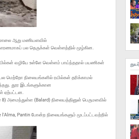
்று மாலை ஆறு மணியளவில்
ாரணமாகப் பல தெருக்கள் வெள்ளத்தில் மூழ்கின.
ில்கள் வழியே உள்ளே வெள்ளம் பாய்ந்ததால் பயணிகள்
துயர
. பல மெற்றோ நிலையங்களில் ரயில்கள் தரிக்காமல்
்ந்தது. தூர இடங்களுக்கான
ள் ஏற்பட்டன.
e 8) அமைந்துள்ள (Balard) நிலையத்தினுள் பெருமளவில்
e l'Alma, Pantin போன்ற நிலையங்களும் மூடப்பட்டவற்றில்