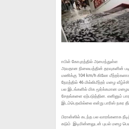
ஈபிள் கோபுரத்தில் அமைந்துள்ள
அவதான நிலையத்தின் தரவுகளின் படி
மணிக்கு 104 km/h கிலோ மீற்றர்களா
நேரத்தில் 46 மில்லிமீற்றர் மழை வீழ்ச்
பல இடங்களில் மிக மூர்க்கமான மழையு
சேதங்களை ஏற்படுத்தின. எனினும் பாரத
இடம்பெறவில்லை என்று பாரிஸ் நகர த
பிரான்ஸில் கடந்த பல வாரங்களாக நீ
கடும் இடிமின்னலுடன் புயல் மழை பெய்ய