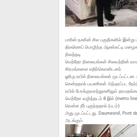
பாரிஸ் நகரின் சில பகுதிகளில் இன
திடீரெனப் பொழிந்த ஆலங்கட்டி மழைக
நிலத்தடி
மெற்றோ நிலையங்கள் சிலவற்றின் வாய
சிரமங்களை எதிர்கொண்டனர்.
ஓரிரு ரயில் நிலையங்கள் மூடப்பட்டன
சென்றதால் பயணிகள் அந்தரப்பட நேர
ரயில் போக்குவரத்துகளிலும் தாமதங்க
மெற்றோ வழித்தடம் 8 இல் (metro lin
வெள்ள நீர் புகுந்ததால் (படம்)
அது மூடப்பட்டது. Daumesnil, Pont d
அடங்கும்.