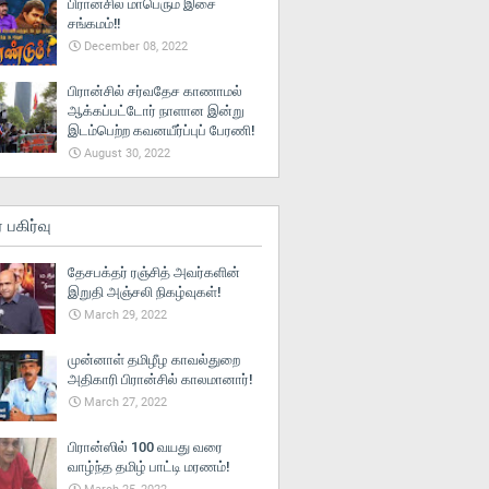
பிரான்சில் மாபெரும் இசை
சங்கமம்!!
December 08, 2022
பிரான்சில் சர்வதேச காணாமல்
ஆக்கப்பட்டோர் நாளான இன்று
இடம்பெற்ற கவனயீர்ப்புப் பேரணி!
August 30, 2022
் பகிர்வு
தேசபக்தர் ரஞ்சித் அவர்களின்
இறுதி அஞ்சலி நிகழ்வுகள்!
March 29, 2022
முன்னாள் தமிழீழ காவல்துறை
அதிகாரி பிரான்சில் காலமானார்!
March 27, 2022
பிரான்ஸில் 100 வயது வரை
வாழ்ந்த தமிழ் பாட்டி மரணம்!