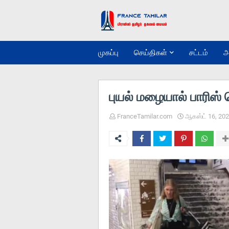
முகப்பு
செய்திகள்
சட்டம்
அ
புயல் மழையால் பாரிஸ்
FranceTamilar.com
ஆகஸ்ட் 16, 20