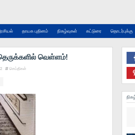
ரசியல்
தாயக புதினம்
நிகழ்வுகள்
கட்டுரை
தொடர்புக்கு
 தெருக்களில் வெள்ளம்!
22
செய்திகள்
நிகழ