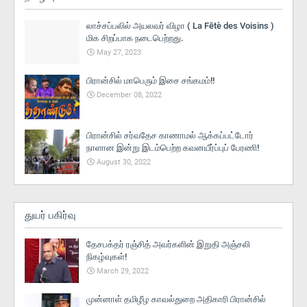
லாச்சப்பலில் அயலவர் விழா ( La Fētè des Voisins )
மிக சிறப்பாக நடைபெற்றது.
May 27, 2023
பிரான்சில் மாபெரும் இசை சங்கமம்!!
December 08, 2022
பிரான்சில் சர்வதேச காணாமல் ஆக்கப்பட்டோர்
நாளான இன்று இடம்பெற்ற கவனயீர்ப்புப் பேரணி!
August 30, 2022
துயர் பகிர்வு
தேசபக்தர் ரஞ்சித் அவர்களின் இறுதி அஞ்சலி
நிகழ்வுகள்!
March 29, 2022
முன்னாள் தமிழீழ காவல்துறை அதிகாரி பிரான்சில்