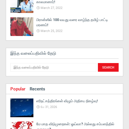
காலமானார்!
March 27, 2022
பிரான்ஸில் 100 வயது வரை வாழ்ந்த தமிழ் பாட்டி
மரணம்!
March 25, 2022
இந்த வலைப்பதிவில் தேடு
Popular
Recents
எரிநட்சத்திரங்கள் விழும் அதிசய நிகழ்வு!
மே 31, 2026
மே மாத விடுமுறைகள்: ஓய்வா? அல்லது சம்பளத்தில்