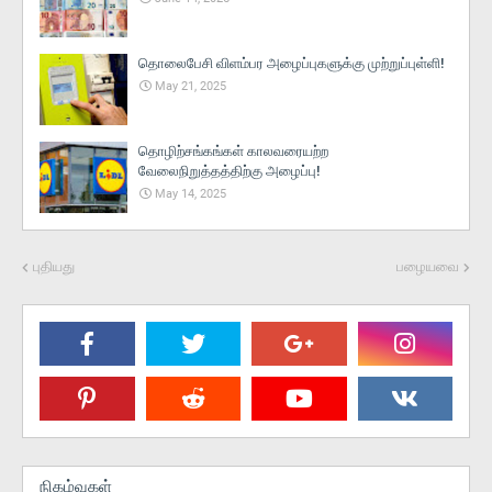
தொலைபேசி விளம்பர அழைப்புகளுக்கு முற்றுப்புள்ளி!
May 21, 2025
தொழிற்சங்கங்கள் காலவரையற்ற
வேலைநிறுத்தத்திற்கு அழைப்பு!
May 14, 2025
புதியது
பழையவை
நிகழ்வுகள்