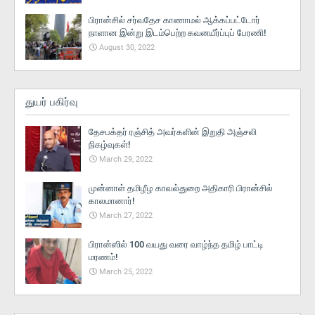
பிரான்சில் சர்வதேச காணாமல் ஆக்கப்பட்டோர்
நாளான இன்று இடம்பெற்ற கவனயீர்ப்புப் பேரணி!
August 30, 2022
துயர் பகிர்வு
தேசபக்தர் ரஞ்சித் அவர்களின் இறுதி அஞ்சலி
நிகழ்வுகள்!
March 29, 2022
முன்னாள் தமிழீழ காவல்துறை அதிகாரி பிரான்சில்
காலமானார்!
March 27, 2022
பிரான்ஸில் 100 வயது வரை வாழ்ந்த தமிழ் பாட்டி
மரணம்!
March 25, 2022