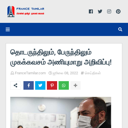
தொடருந்திலும், பேருந்திலும்
முகக்கவசம் அணியுமாறு அறிவிப்பு!
FranceTamilar.com
ஜூலை 08, 2022
செய்திகள்