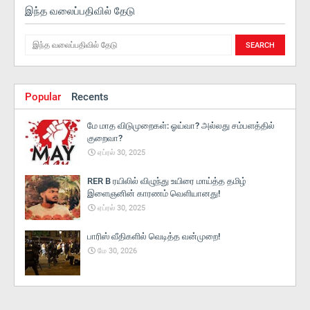
இந்த வலைப்பதிவில் தேடு
Popular
Recents
மே மாத விடுமுறைகள்: ஓய்வா? அல்லது சம்பளத்தில்
குறைவா?
ஏப்ரல் 30, 2025
RER B ரயிலில் விழுந்து உயிரை மாய்த்த தமிழ்
இளைஞனின் காரணம் வெளியானது!
ஏப்ரல் 30, 2025
பாரிஸ் வீதிகளில் வெடித்த வன்முறை!
மே 30, 2026