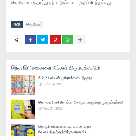
கொரோனா தொற்று ஏற்பட்டுள்ளமை குறிப்பிடத்தக்கது
Tags
செய்திகள்
இந்த இடுகைகளை நீங்கள் விரும்பக்கூடும்
5.2 மில்லியன் யூரோக்கள் பறிமுதல்
June 14, 2025
தொலைபேசி விளம்பர அழைப்புகளுக்கு முற்றுப்புள்ளி!
May 21, 2025
தொழிற்சங்கங்கள் காலவரையற்ற
வேலைநிறுத்தத்திற்கு அழைப்பு!