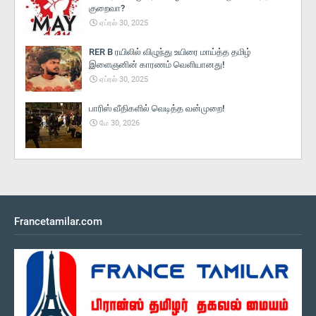
குறைவா?
ஏப்ரல் 30, 2025
RER B ரயிலில் விழுந்து உயிரை மாய்த்த தமிழ்
இளைஞனின் காரணம் வெளியானது!
ஏப்ரல் 30, 2025
பாரிஸ் வீதிகளில் வெடித்த வன்முறை!
மே 30, 2026
Francetamilar.com