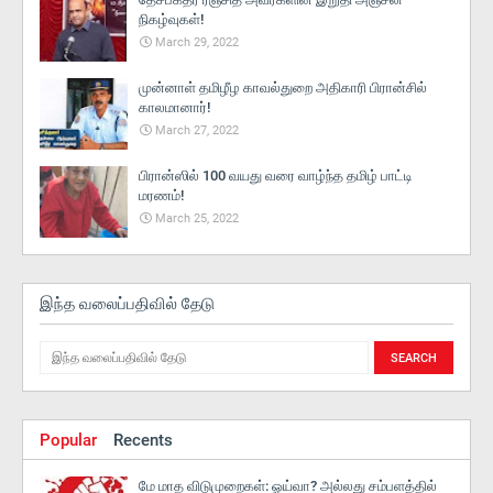
நிகழ்வுகள்!
March 29, 2022
முன்னாள் தமிழீழ காவல்துறை அதிகாரி பிரான்சில்
காலமானார்!
March 27, 2022
பிரான்ஸில் 100 வயது வரை வாழ்ந்த தமிழ் பாட்டி
மரணம்!
March 25, 2022
இந்த வலைப்பதிவில் தேடு
Popular
Recents
மே மாத விடுமுறைகள்: ஓய்வா? அல்லது சம்பளத்தில்