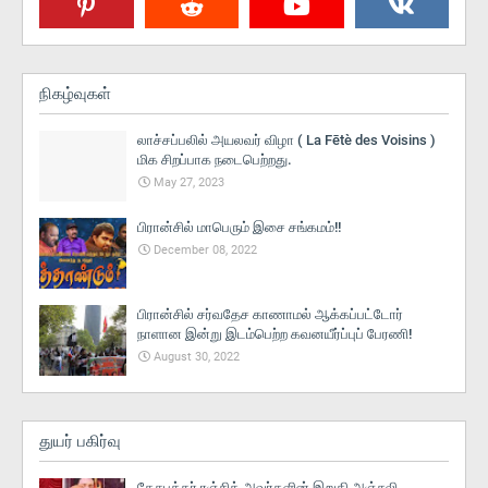
நிகழ்வுகள்
லாச்சப்பலில் அயலவர் விழா ( La Fētè des Voisins )
மிக சிறப்பாக நடைபெற்றது.
May 27, 2023
பிரான்சில் மாபெரும் இசை சங்கமம்!!
December 08, 2022
பிரான்சில் சர்வதேச காணாமல் ஆக்கப்பட்டோர்
நாளான இன்று இடம்பெற்ற கவனயீர்ப்புப் பேரணி!
August 30, 2022
துயர் பகிர்வு
தேசபக்தர் ரஞ்சித் அவர்களின் இறுதி அஞ்சலி