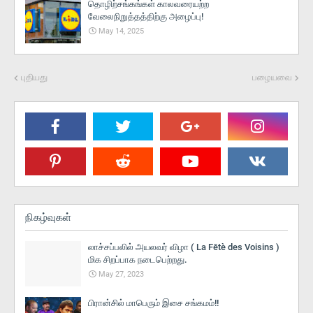
தொழிற்சங்கங்கள் காலவரையற்ற
வேலைநிறுத்தத்திற்கு அழைப்பு!
May 14, 2025
புதியது
பழையவை
நிகழ்வுகள்
லாச்சப்பலில் அயலவர் விழா ( La Fētè des Voisins )
மிக சிறப்பாக நடைபெற்றது.
May 27, 2023
பிரான்சில் மாபெரும் இசை சங்கமம்!!