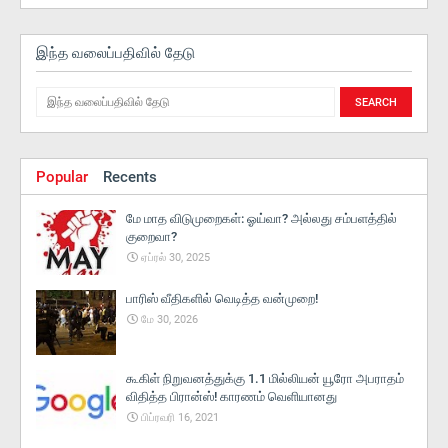
இந்த வலைப்பதிவில் தேடு
Popular
Recents
மே மாத விடுமுறைகள்: ஓய்வா? அல்லது சம்பளத்தில்
குறைவா?
ஏப்ரல் 30, 2025
பாரிஸ் வீதிகளில் வெடித்த வன்முறை!
மே 30, 2026
கூகிள் நிறுவனத்துக்கு 1.1 மில்லியன் யூரோ அபராதம்
விதித்த பிரான்ஸ்! காரணம் வெளியானது
பிப்ரவரி 16, 2021