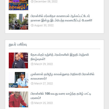
December 08, 2022
பிரான்சில் சர்வதேச காணாமல் ஆக்கப்பட்டோர்
நாளான இன்று இடம்பெற்ற கவனயீர்ப்புப் பேரணி!
August 30, 2022
துயர் பகிர்வு
தேசபக்தர் ரஞ்சித் அவர்களின் இறுதி அஞ்சலி
நிகழ்வுகள்!
March 29, 2022
முன்னாள் தமிழீழ காவல்துறை அதிகாரி பிரான்சில்
காலமானார்!
March 27, 2022
பிரான்ஸில் 100 வயது வரை வாழ்ந்த தமிழ் பாட்டி
மரணம்!
March 25, 2022