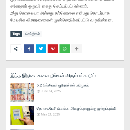
சகோதரர் ஒருவர் கைது செய்யப்பட்டுள்ளார்.
இது கொலையா அல்லது தற்கொலை என்பது தொடர்பாக
மேலதிக விசாரணைகள் முன்னெடுக்கப்பட்டு வருகின்றன.
Tags
செய்திகள்
இந்த இடுகைகளை நீங்கள் விரும்பக்கூடும்
5.2 மில்லியன் யூரோக்கள் பறிமுதல்
June 14, 2025
தொலைபேசி விளம்பர அழைப்புகளுக்கு முற்றுப்புள்ளி!
May 21, 2025